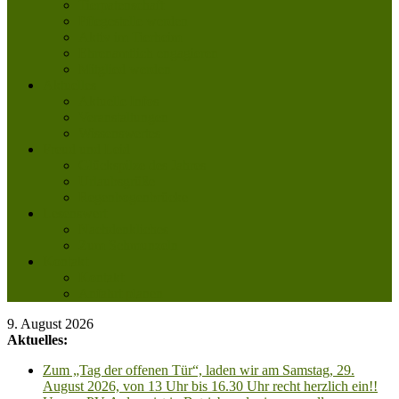
Tierpatenschaft
Pflegestelle werden
Aktiv im Tierheim
Ehrenamtlich engagieren
Mitglied werden
Aktuelles
Aktuelle Infos
Veranstaltungen
Wissenswertes
Freud und Leid
Glückspilze des Jahres
Urlaubsgrüße
Regenbogenbrücke
Lesenswert
Nachdenkliches
Zum Schmunzeln
Kontakt
Kontakt
Anfahrt planen
9. August 2026
Aktuelles:
Zum „Tag der offenen Tür“, laden wir am Samstag, 29.
August 2026, von 13 Uhr bis 16.30 Uhr recht herzlich ein!!