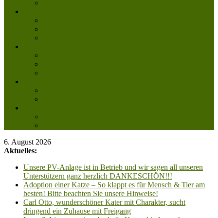
Mitglied werden
Aktuelles
Aktuelle Infos
Veranstaltungen
Wissenswertes
Freud und Leid
Glückspilze des Jahres
Urlaubsgrüße
Regenbogenbrücke
Lesenswert
Nachdenkliches
Zum Schmunzeln
Kontakt
Kontakt
Anfahrt planen
6. August 2026
Aktuelles:
Unsere PV-Anlage ist in Betrieb und wir sagen all unseren
Unterstützern ganz herzlich DANKESCHÖN!!!
Adoption einer Katze – So klappt es für Mensch & Tier am
besten! Bitte beachten Sie unsere Hinweise!
Carl Otto, wunderschöner Kater mit Charakter, sucht
dringend ein Zuhause mit Freigang