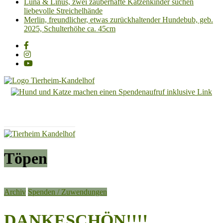
Luna & Linus, zwei zauberhafte Katzenkinder suchen
liebevolle Streichelhände
Merlin, freundlicher, etwas zurückhaltender Hundebub, geb.
2025, Schulterhöhe ca. 45cm
Tierheim
Kandelhof
Hoffnung
für
Tiere
Töpen
Archiv
Spenden / Zuwendungen
DANKESCHÖN!!!!