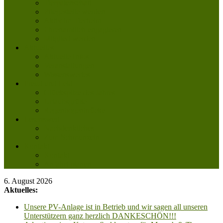
Tierpatenschaft
Pflegestelle werden
Aktiv im Tierheim
Ehrenamtlich engagieren
Mitglied werden
Aktuelles
Aktuelle Infos
Veranstaltungen
Wissenswertes
Freud und Leid
Glückspilze des Jahres
Urlaubsgrüße
Regenbogenbrücke
Lesenswert
Nachdenkliches
Zum Schmunzeln
Kontakt
Kontakt
Anfahrt planen
6. August 2026
Aktuelles:
Unsere PV-Anlage ist in Betrieb und wir sagen all unseren
Unterstützern ganz herzlich DANKESCHÖN!!!