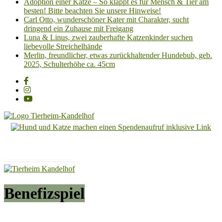
Adoption einer Katze – So klappt es für Mensch & Tier am
besten! Bitte beachten Sie unsere Hinweise!
Carl Otto, wunderschöner Kater mit Charakter, sucht
dringend ein Zuhause mit Freigang
Luna & Linus, zwei zauberhafte Katzenkinder suchen
liebevolle Streichelhände
Merlin, freundlicher, etwas zurückhaltender Hundebub, geb.
2025, Schulterhöhe ca. 45cm
Tierheim
Kandelhof
Hoffnung
für
Tiere
Benefizspiel