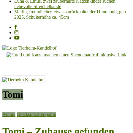
Luna & Linus, zwei zauberhafte Katzenkinder suchen
liebevolle Streichelhände
Merlin, freundlicher, etwas zurückhaltender Hundebub, geb.
2025, Schulterhöhe ca. 45cm
Tierheim
Kandelhof
Hoffnung
für
Tiere
Tomi
Archiv
Glückspilze Vorjahre
Tomi – Zuhause gefunden