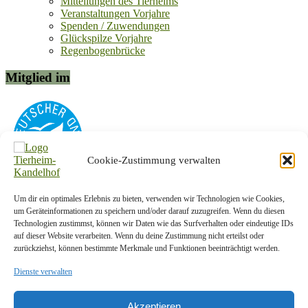
Mitteilungen des Tierheims
Veranstaltungen Vorjahre
Spenden / Zuwendungen
Glückspilze Vorjahre
Regenbogenbrücke
Mitglied im
Cookie-Zustimmung verwalten
Um dir ein optimales Erlebnis zu bieten, verwenden wir Technologien wie Cookies,
Kontakt-Info
um Geräteinformationen zu speichern und/oder darauf zuzugreifen. Wenn du diesen
Technologien zustimmst, können wir Daten wie das Surfverhalten oder eindeutige IDs
Tierschutzverein Plauen und Umgebung e. V.
auf dieser Website verarbeiten. Wenn du deine Zustimmung nicht erteilst oder
zurückziehst, können bestimmte Merkmale und Funktionen beeinträchtigt werden.
Am Kandelhof 1a
08538 Weischlitz OT Krebes
Dienste verwalten
Telefon:
037433/5442
E-Mail:
info@tierheim-kandelhof.de
Akzeptieren