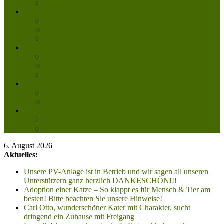
Mitglied werden
Aktuelles
Aktuelle Infos
Veranstaltungen
Wissenswertes
Freud und Leid
Glückspilze des Jahres
Urlaubsgrüße
Regenbogenbrücke
Lesenswert
Nachdenkliches
Zum Schmunzeln
Kontakt
Kontakt
Anfahrt planen
6. August 2026
Aktuelles:
Unsere PV-Anlage ist in Betrieb und wir sagen all unseren
Unterstützern ganz herzlich DANKESCHÖN!!!
Adoption einer Katze – So klappt es für Mensch & Tier am
besten! Bitte beachten Sie unsere Hinweise!
Carl Otto, wunderschöner Kater mit Charakter, sucht
dringend ein Zuhause mit Freigang