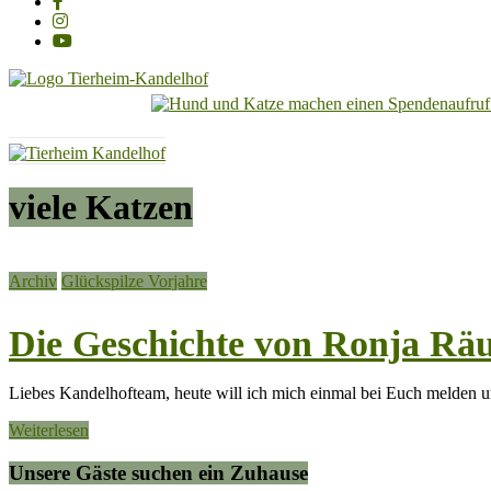
Tierheim
Kandelhof
Hoffnung
viele Katzen
für
Tiere
Archiv
Glückspilze Vorjahre
Die Geschichte von Ronja Räu
Liebes Kandelhofteam, heute will ich mich einmal bei Euch melden und 
Weiterlesen
Unsere Gäste suchen ein Zuhause