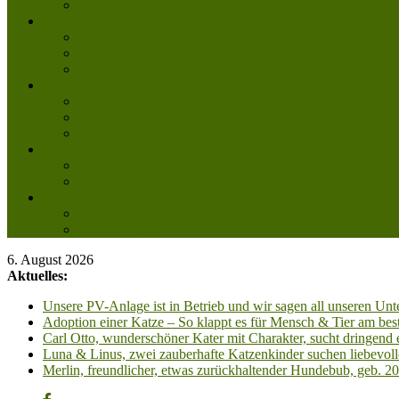
Mitglied werden
Aktuelles
Aktuelle Infos
Veranstaltungen
Wissenswertes
Freud und Leid
Glückspilze des Jahres
Urlaubsgrüße
Regenbogenbrücke
Lesenswert
Nachdenkliches
Zum Schmunzeln
Kontakt
Kontakt
Anfahrt planen
6. August 2026
Aktuelles:
Unsere PV-Anlage ist in Betrieb und wir sagen all unseren 
Adoption einer Katze – So klappt es für Mensch & Tier am best
Carl Otto, wunderschöner Kater mit Charakter, sucht dringend
Luna & Linus, zwei zauberhafte Katzenkinder suchen liebevoll
Merlin, freundlicher, etwas zurückhaltender Hundebub, geb. 2