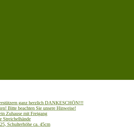
Unterstützern ganz herzlich DANKESCHÖN!!!
en! Bitte beachten Sie unsere Hinweise!
 ein Zuhause mit Freigang
e Streichelhände
025, Schulterhöhe ca. 45cm