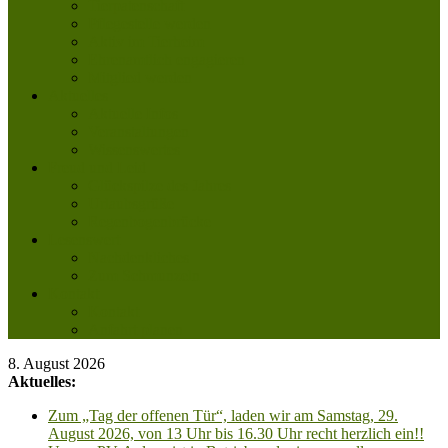
Tierpatenschaft
Pflegestelle werden
Aktiv im Tierheim
Ehrenamtlich engagieren
Mitglied werden
Aktuelles
Aktuelle Infos
Veranstaltungen
Wissenswertes
Freud und Leid
Glückspilze des Jahres
Urlaubsgrüße
Regenbogenbrücke
Lesenswert
Nachdenkliches
Zum Schmunzeln
Kontakt
Kontakt
Anfahrt planen
8. August 2026
Aktuelles:
Zum „Tag der offenen Tür“, laden wir am Samstag, 29.
August 2026, von 13 Uhr bis 16.30 Uhr recht herzlich ein!!