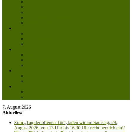
Tierpatenschaft
Pflegestelle werden
Aktiv im Tierheim
Ehrenamtlich engagieren
Mitglied werden
Aktuelles
Aktuelle Infos
Veranstaltungen
Wissenswertes
Freud und Leid
Glückspilze des Jahres
Urlaubsgrüße
Regenbogenbrücke
Lesenswert
Nachdenkliches
Zum Schmunzeln
Kontakt
Kontakt
Anfahrt planen
7. August 2026
Aktuelles:
Zum „Tag der offenen Tür“, laden wir am Samstag, 29.
August 2026, von 13 Uhr bis 16.30 Uhr recht herzlich ein!!