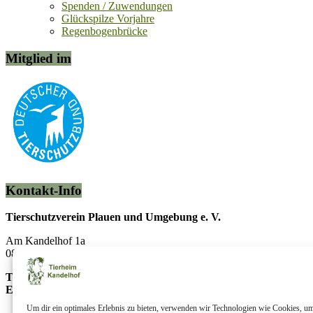
Spenden / Zuwendungen
Glückspilze Vorjahre
Regenbogenbrücke
Mitglied im
Kontakt-Info
Tierschutzverein Plauen und Umgebung e. V.
Am Kandelhof 1a
08538 Weischlitz OT Krebes
Telefon:
037433/5442
E-Mail:
info@tierheim-kandelhof.de
Um dir ein optimales Erlebnis zu bieten, verwenden wir Technologien wie Cookies, u