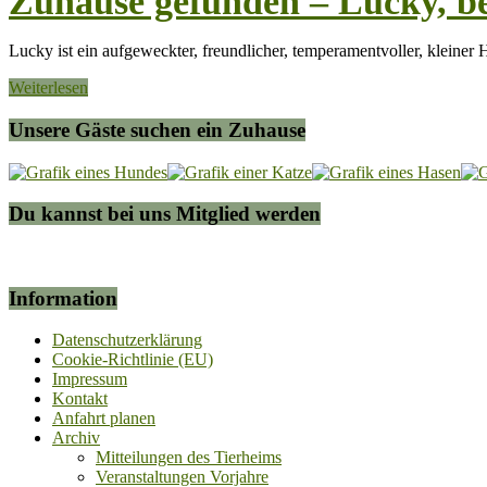
Zuhause gefunden – Lucky, be
Lucky ist ein aufgeweckter, freundlicher, temperamentvoller, klein
Weiterlesen
Unsere Gäste suchen ein Zuhause
Du kannst bei uns Mitglied werden
Information
Datenschutzerklärung
Cookie-Richtlinie (EU)
Impressum
Kontakt
Anfahrt planen
Archiv
Mitteilungen des Tierheims
Veranstaltungen Vorjahre