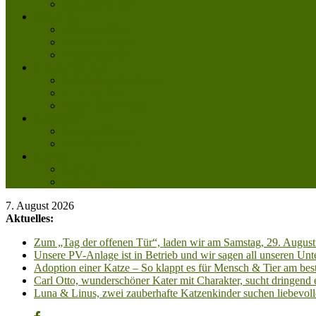
Mitglied werden
Aktuelles
Aktuelle Infos
Veranstaltungen
Wissenswertes
Freud und Leid
Glückspilze des Jahres
Urlaubsgrüße
Regenbogenbrücke
Lesenswert
Nachdenkliches
Zum Schmunzeln
Kontakt
Kontakt
Anfahrt planen
7. August 2026
Aktuelles:
Zum „Tag der offenen Tür“, laden wir am Samstag, 29. August 
Unsere PV-Anlage ist in Betrieb und wir sagen all unseren 
Adoption einer Katze – So klappt es für Mensch & Tier am best
Carl Otto, wunderschöner Kater mit Charakter, sucht dringend
Luna & Linus, zwei zauberhafte Katzenkinder suchen liebevoll