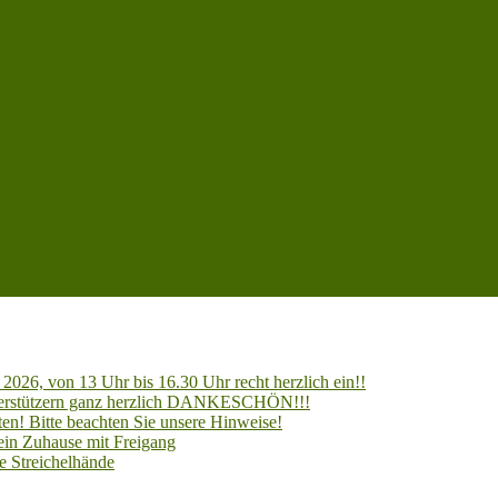
2026, von 13 Uhr bis 16.30 Uhr recht herzlich ein!!
Unterstützern ganz herzlich DANKESCHÖN!!!
en! Bitte beachten Sie unsere Hinweise!
 ein Zuhause mit Freigang
e Streichelhände