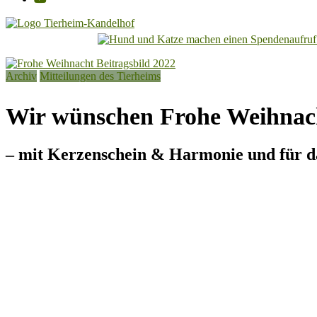
Tierheim
Kandelhof
Archiv
Mitteilungen des Tierheims
Hoffnung
für
Wir wünschen Frohe Weihnac
Tiere
– mit Kerzenschein & Harmonie und für da