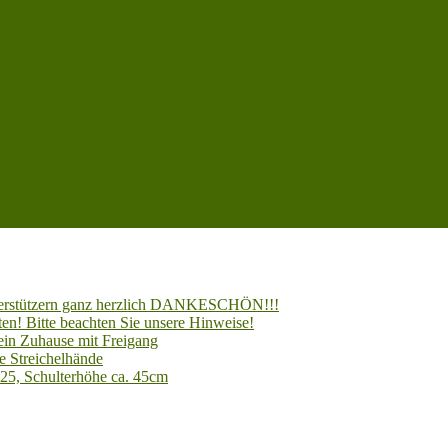
Unterstützern ganz herzlich DANKESCHÖN!!!
en! Bitte beachten Sie unsere Hinweise!
 ein Zuhause mit Freigang
e Streichelhände
025, Schulterhöhe ca. 45cm