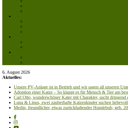
Aktuelle Infos
Veranstaltungen
Wissenswertes
Freud und Leid
Glückspilze des Jahres
Urlaubsgrüße
Regenbogenbrücke
Lesenswert
Nachdenkliches
Zum Schmunzeln
Kontakt
Kontakt
Anfahrt planen
6. August 2026
Aktuelles:
Unsere PV-Anlage ist in Betrieb und wir sagen all unseren 
Adoption einer Katze – So klappt es für Mensch & Tier am best
Carl Otto, wunderschöner Kater mit Charakter, sucht dringend
Luna & Linus, zwei zauberhafte Katzenkinder suchen liebevoll
Merlin, freundlicher, etwas zurückhaltender Hundebub, geb. 2