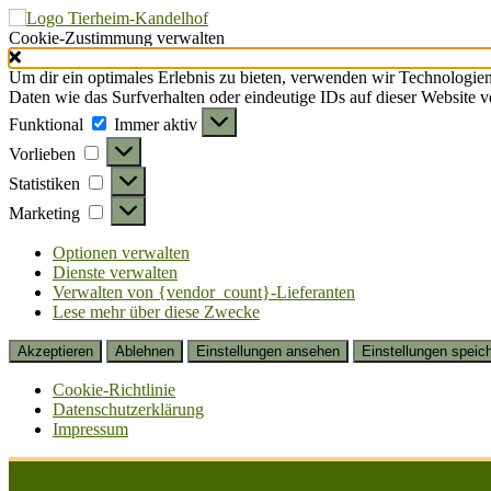
Cookie-Zustimmung verwalten
Um dir ein optimales Erlebnis zu bieten, verwenden wir Technologie
Daten wie das Surfverhalten oder eindeutige IDs auf dieser Website 
Funktional
Funktional
Immer aktiv
Vorlieben
Vorlieben
Statistiken
Statistiken
Marketing
Marketing
Optionen verwalten
Dienste verwalten
Verwalten von {vendor_count}-Lieferanten
Lese mehr über diese Zwecke
Akzeptieren
Ablehnen
Einstellungen ansehen
Einstellungen speic
Cookie-Richtlinie
Datenschutzerklärung
Impressum
Zum
Inhalt