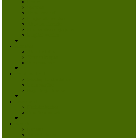
Danke
Spenden
Tierpatenschaft
Pflegestelle werden
Aktiv im Tierheim
Ehrenamtlich engagieren
Mitglied werden
Aktuelles
Aktuelle Infos
Veranstaltungen
Wissenswertes
Freud und Leid
Glückspilze des Jahres
Urlaubsgrüße
Regenbogenbrücke
Lesenswert
Nachdenkliches
Zum Schmunzeln
Kontakt
Kontakt
Anfahrt planen