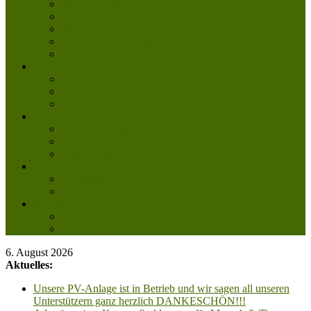
Tierpatenschaft
Pflegestelle werden
Aktiv im Tierheim
Ehrenamtlich engagieren
Mitglied werden
Aktuelles
Aktuelle Infos
Veranstaltungen
Wissenswertes
Freud und Leid
Glückspilze des Jahres
Urlaubsgrüße
Regenbogenbrücke
Lesenswert
Nachdenkliches
Zum Schmunzeln
Kontakt
Kontakt
Anfahrt planen
6. August 2026
Aktuelles:
Unsere PV-Anlage ist in Betrieb und wir sagen all unseren
Unterstützern ganz herzlich DANKESCHÖN!!!