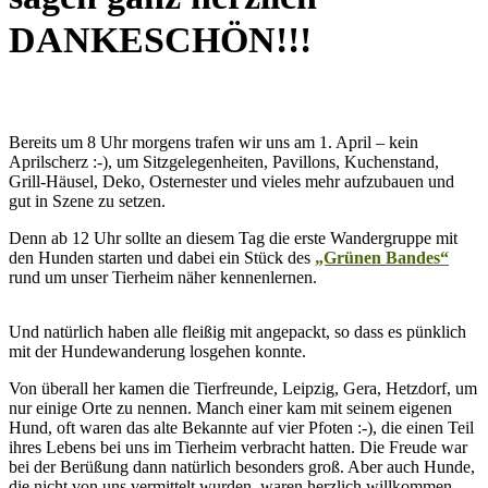
DANKESCHÖN!!!
Bereits um 8 Uhr morgens trafen wir uns am 1. April – kein
Aprilscherz :-), um Sitzgelegenheiten, Pavillons, Kuchenstand,
Grill-Häusel, Deko, Osternester und vieles mehr aufzubauen und
gut in Szene zu setzen.
Denn ab 12 Uhr sollte an diesem Tag die erste Wandergruppe mit
den Hunden starten und dabei ein Stück des
„Grünen Bandes“
rund um unser Tierheim näher kennenlernen.
Und natürlich haben alle fleißig mit angepackt, so dass es pünklich
mit der Hundewanderung losgehen konnte.
Von überall her kamen die Tierfreunde, Leipzig, Gera, Hetzdorf, um
nur einige Orte zu nennen. Manch einer kam mit seinem eigenen
Hund, oft waren das alte Bekannte auf vier Pfoten :-), die einen Teil
ihres Lebens bei uns im Tierheim verbracht hatten. Die Freude war
bei der Berüßung dann natürlich besonders groß. Aber auch Hunde,
die nicht von uns vermittelt wurden, waren herzlich willkommen