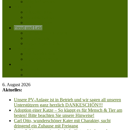
Mitglied werden
Aktuelles
Aktuelle Infos
Veranstaltungen
Wissenswertes
Freud und Leid
Glückspilze des Jahres
Urlaubsgrüße
Regenbogenbrücke
Lesenswert
Nachdenkliches
Zum Schmunzeln
Kontakt
Kontakt
Anfahrt planen
6. August 2026
Aktuelles:
Unsere PV-Anlage ist in Betrieb und wir sagen all unseren
Unterstützern ganz herzlich DANKESCHÖN!!!
Adoption einer Katze – So klappt es für Mensch & Tier am
besten! Bitte beachten Sie unsere Hinweise!
Carl Otto, wunderschöner Kater mit Charakter, sucht
dringend ein Zuhause mit Freigang