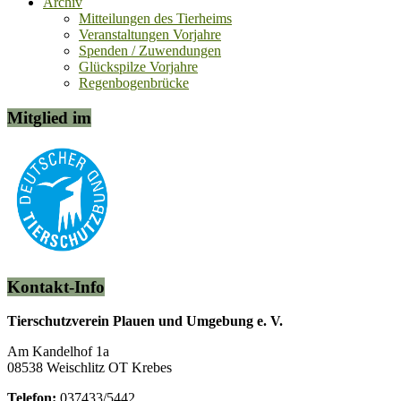
Archiv
Mitteilungen des Tierheims
Veranstaltungen Vorjahre
Spenden / Zuwendungen
Glückspilze Vorjahre
Regenbogenbrücke
Mitglied im
Kontakt-Info
Tierschutzverein Plauen und Umgebung e. V.
Am Kandelhof 1a
08538 Weischlitz OT Krebes
Telefon:
037433/5442