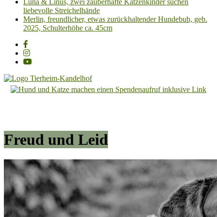
Luna & Linus, zwei zauberhafte Katzenkinder suchen
liebevolle Streichelhände
Merlin, freundlicher, etwas zurückhaltender Hundebub, geb.
2025, Schulterhöhe ca. 45cm
Tierheim
Kandelhof
Hoffnung
für
Freud und Leid
Tiere