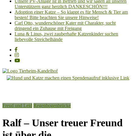
Unsere PV-Anlage ist in Betrieb und wir sagen all unseren
Unterstützern ganz herzlich DANKESCHÖN!!!
Adoption einer Katze – So klappt es für Mensch & Tier am
besten! Bitte beachten Sie unsere Hinweise!
Carl Otto, wunderschöner Kater mit Charakter, sucht
dringend ein Zuhause mit Freigang
Luna & Linus, zwei zauberhafte Katzenkinder suchen
liebevolle Streichelhände
Tierheim
Kandelhof
Hoffnung
Freud und Leid
Regenbogenbrücke
für
Tiere
Ralf – Unser treuer Freund
ist über die