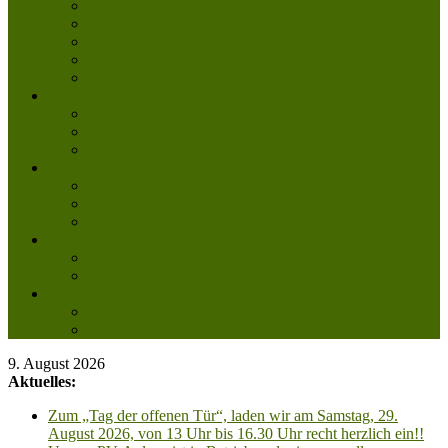
Tierpatenschaft
Pflegestelle werden
Aktiv im Tierheim
Ehrenamtlich engagieren
Mitglied werden
Aktuelles
Aktuelle Infos
Veranstaltungen
Wissenswertes
Freud und Leid
Glückspilze des Jahres
Urlaubsgrüße
Regenbogenbrücke
Lesenswert
Nachdenkliches
Zum Schmunzeln
Kontakt
Kontakt
Anfahrt planen
9. August 2026
Aktuelles:
Zum „Tag der offenen Tür“, laden wir am Samstag, 29.
August 2026, von 13 Uhr bis 16.30 Uhr recht herzlich ein!!