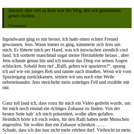
Intensiv aber viel zu kurz war der Weg, den wir gemeinsam
gehen durften.
Unbekannt
Irgendwann ging es mir besser. Ich hatte einen echten Freund
gewonnen, Jens. Wann immer es ging, kümmerte sich Jens um
mich. Er fütterte mich per Hand, was ich inzwischen ziemlich cool
fand. Ich sortierte manchmal sogar meine Herztablette heraus , aber
Jens schaute genau hin und ich musste das Ding vor seinen Augen
schlucken. Sobald Jens rief „Ralfi, gehen wir spazieren?“, sprang
ich auf wie ein junges Reh und rannte nach draußen. Wenn wir vom
Spaziergang zurückkamen, setzten wir uns noch eine Weile
nebeneinander. Jens streichelte mein zotteliges Fell und erzählte mit
mir.
Ganz toll fand ich, dass extra für mich ein Video gedreht wurde, um
für mich noch einmal ein richtiges Zuhause zu finden. Von der
besten Seite hab‘ ich mich präsentiert, wollte allen gefallen.
Heimlich hörte ich euch reden, für den Ralfi haben nette Menschen
angerufen. Sie wollen ihm ein Zuhause schenken ……
Schade, dass ich das nun nicht mehr erleben darf. Vielleicht ist mein