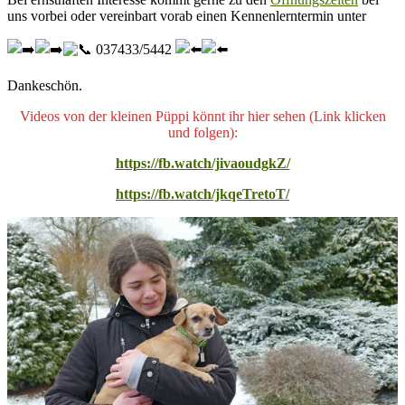
uns vorbei oder vereinbart vorab einen Kennenlerntermin unter
037433/5442
Dankeschön.
Videos von der kleinen Püppi könnt ihr hier sehen (Link klicken
und folgen):
https://fb.watch/jivaoudgkZ/
https://fb.watch/jkqeTretoT/