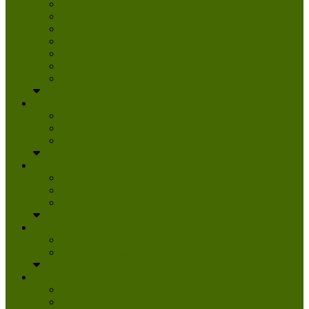
Danke
Spenden
Tierpatenschaft
Pflegestelle werden
Aktiv im Tierheim
Ehrenamtlich engagieren
Mitglied werden
Aktuelles
Aktuelle Infos
Veranstaltungen
Wissenswertes
Freud und Leid
Glückspilze des Jahres
Urlaubsgrüße
Regenbogenbrücke
Lesenswert
Nachdenkliches
Zum Schmunzeln
Kontakt
Kontakt
Anfahrt planen