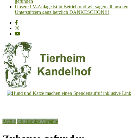
gefunden
Unsere PV-Anlage ist in Betrieb und wir sagen all unseren
Unterstützern ganz herzlich DANKESCHÖN!!!
Tierheim
Kandelhof
Hoffnung
Archiv
Glückspilze Vorjahre
für
Tiere