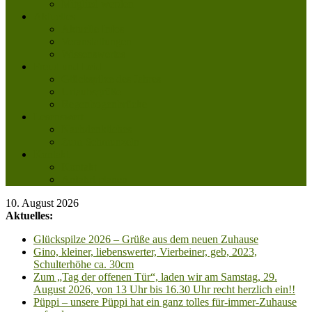
Mitglied werden
Aktuelles
Aktuelle Infos
Veranstaltungen
Wissenswertes
Freud und Leid
Glückspilze des Jahres
Urlaubsgrüße
Regenbogenbrücke
Lesenswert
Nachdenkliches
Zum Schmunzeln
Kontakt
Kontakt
Anfahrt planen
10. August 2026
Aktuelles:
Glückspilze 2026 – Grüße aus dem neuen Zuhause
Gino, kleiner, liebenswerter, Vierbeiner, geb, 2023,
Schulterhöhe ca. 30cm
Zum „Tag der offenen Tür“, laden wir am Samstag, 29.
August 2026, von 13 Uhr bis 16.30 Uhr recht herzlich ein!!
Püppi – unsere Püppi hat ein ganz tolles für-immer-Zuhause