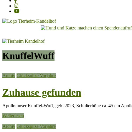
Tierheim
Kandelhof
Hoffnung
KnuffelWuff
für
Tiere
Archiv
Glückspilze Vorjahre
Zuhause gefunden
Apollo unser Knuffel-Wuff, geb. 2023, Schulterhöhe ca. 45 cm Apollo
Weiterlesen
Archiv
Glückspilze Vorjahre