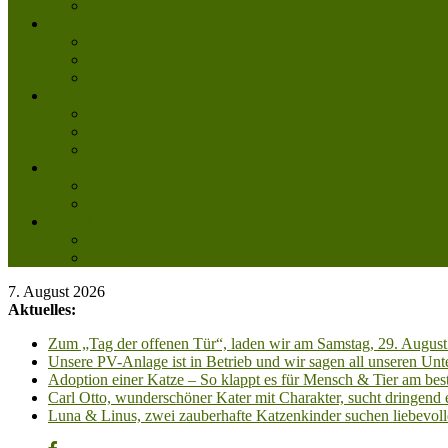
Mitglied werden
Aktuelles
Aktuelle Infos
Veranstaltungen
Wissenswertes
Freud und Leid
Glückspilze des Jahres
Urlaubsgrüße
Regenbogenbrücke
Lesenswert
Nachdenkliches
Zum Schmunzeln
Kontakt
Kontakt
Anfahrt planen
7. August 2026
Aktuelles:
Zum „Tag der offenen Tür“, laden wir am Samstag, 29. August 
Unsere PV-Anlage ist in Betrieb und wir sagen all unseren 
Adoption einer Katze – So klappt es für Mensch & Tier am best
Carl Otto, wunderschöner Kater mit Charakter, sucht dringend
Luna & Linus, zwei zauberhafte Katzenkinder suchen liebevoll