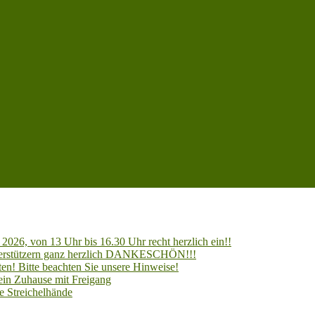
2026, von 13 Uhr bis 16.30 Uhr recht herzlich ein!!
Unterstützern ganz herzlich DANKESCHÖN!!!
en! Bitte beachten Sie unsere Hinweise!
 ein Zuhause mit Freigang
e Streichelhände