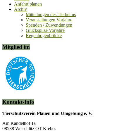
Anfahrt planen
Archiv
Mitteilungen des Tierheims
Veranstaltungen Vorjahre
Spenden / Zuwendungen
Glückspilze Vorjahre
Regenbogenbrücke
Mitglied im
Kontakt-Info
Tierschutzverein Plauen und Umgebung e. V.
Am Kandelhof 1a
08538 Weischlitz OT Krebes