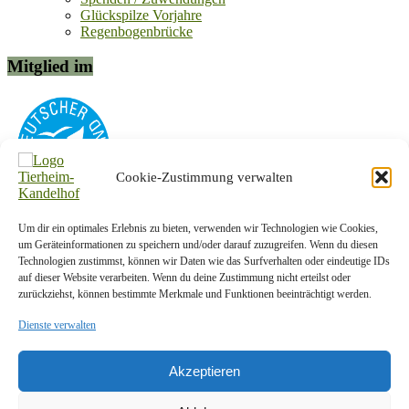
Glückspilze Vorjahre
Regenbogenbrücke
Mitglied im
Cookie-Zustimmung verwalten
Um dir ein optimales Erlebnis zu bieten, verwenden wir Technologien wie Cookies,
Kontakt-Info
um Geräteinformationen zu speichern und/oder darauf zuzugreifen. Wenn du diesen
Technologien zustimmst, können wir Daten wie das Surfverhalten oder eindeutige IDs
Tierschutzverein Plauen und Umgebung e. V.
auf dieser Website verarbeiten. Wenn du deine Zustimmung nicht erteilst oder
zurückziehst, können bestimmte Merkmale und Funktionen beeinträchtigt werden.
Am Kandelhof 1a
08538 Weischlitz OT Krebes
Dienste verwalten
Telefon:
037433/5442
E-Mail:
info@tierheim-kandelhof.de
Akzeptieren