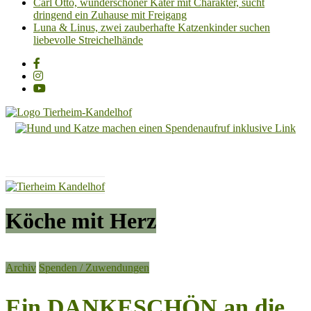
Carl Otto, wunderschöner Kater mit Charakter, sucht
dringend ein Zuhause mit Freigang
Luna & Linus, zwei zauberhafte Katzenkinder suchen
liebevolle Streichelhände
Tierheim
Kandelhof
Hoffnung
für
Tiere
Köche mit Herz
Archiv
Spenden / Zuwendungen
Ein DANKESCHÖN an die