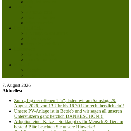
Mitglied werden
Aktuelles
Aktuelle Infos
Veranstaltungen
Wissenswertes
Freud und Leid
Glückspilze des Jahres
Urlaubsgrüße
Regenbogenbrücke
Lesenswert
Nachdenkliches
Zum Schmunzeln
Kontakt
Kontakt
Anfahrt planen
7. August 2026
Aktuelles:
Zum „Tag der offenen Tür“, laden wir am Samstag, 29.
August 2026, von 13 Uhr bis 16.30 Uhr recht herzlich ein!!
Unsere PV-Anlage ist in Betrieb und wir sagen all unseren
Unterstützern ganz herzlich DANKESCHÖN!!!
Adoption einer Katze – So klappt es für Mensch & Tier am
besten! Bitte beachten Sie unsere Hinweise!