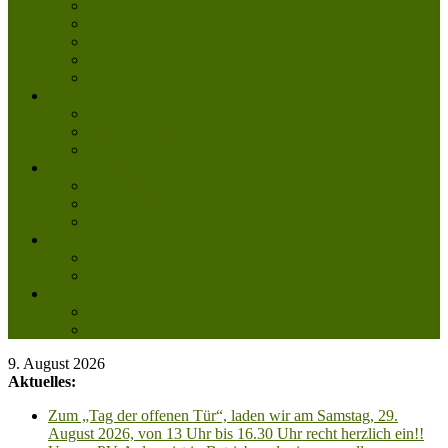
Tierpatenschaft
Pflegestelle werden
Aktiv im Tierheim
Ehrenamtlich engagieren
Mitglied werden
Aktuelles
Aktuelle Infos
Veranstaltungen
Wissenswertes
Freud und Leid
Glückspilze des Jahres
Urlaubsgrüße
Regenbogenbrücke
Lesenswert
Nachdenkliches
Zum Schmunzeln
Kontakt
Kontakt
Anfahrt planen
9. August 2026
Aktuelles:
Zum „Tag der offenen Tür“, laden wir am Samstag, 29.
August 2026, von 13 Uhr bis 16.30 Uhr recht herzlich ein!!