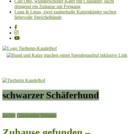
Carl Otto, wunderschöner Kater mit Charakter, sucht
dringend ein Zuhause mit Freigang
Luna & Linus, zwei zauberhafte Katzenkinder suchen
liebevolle Streichelhände
Tierheim
Kandelhof
Hoffnung
für
Tiere
schwarzer Schäferhund
Archiv
Glückspilze Vorjahre
Zuhause gefunden –