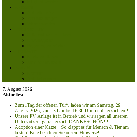
Mitglied werden
Aktuelles
Aktuelle Infos
Veranstaltungen
Wissenswertes
Freud und Leid
Glückspilze des Jahres
Urlaubsgrüße
Regenbogenbrücke
Lesenswert
Nachdenkliches
Zum Schmunzeln
Kontakt
Kontakt
Anfahrt planen
7. August 2026
Aktuelles:
Zum „Tag der offenen Tür“, laden wir am Samstag, 29.
August 2026, von 13 Uhr bis 16.30 Uhr recht herzlich ein!!
Unsere PV-Anlage ist in Betrieb und wir sagen all unseren
Unterstützern ganz herzlich DANKESCHÖN!!!
Adoption einer Katze – So klappt es für Mensch & Tier am
besten! Bitte beachten Sie unsere Hinweise!