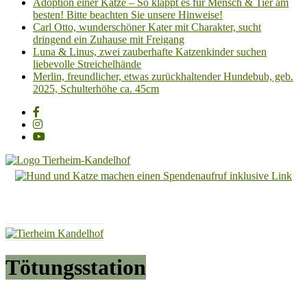
Adoption einer Katze – So klappt es für Mensch & Tier am
besten! Bitte beachten Sie unsere Hinweise!
Carl Otto, wunderschöner Kater mit Charakter, sucht
dringend ein Zuhause mit Freigang
Luna & Linus, zwei zauberhafte Katzenkinder suchen
liebevolle Streichelhände
Merlin, freundlicher, etwas zurückhaltender Hundebub, geb.
2025, Schulterhöhe ca. 45cm
Tierheim
Kandelhof
Hoffnung
für
Tiere
Tötungsstation