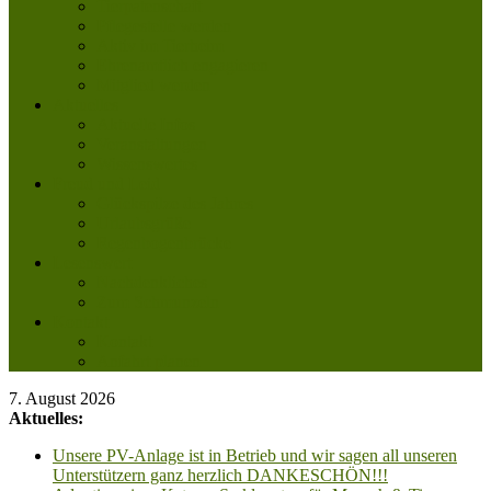
Tierpatenschaft
Pflegestelle werden
Aktiv im Tierheim
Ehrenamtlich engagieren
Mitglied werden
Aktuelles
Aktuelle Infos
Veranstaltungen
Wissenswertes
Freud und Leid
Glückspilze des Jahres
Urlaubsgrüße
Regenbogenbrücke
Lesenswert
Nachdenkliches
Zum Schmunzeln
Kontakt
Kontakt
Anfahrt planen
7. August 2026
Aktuelles:
Unsere PV-Anlage ist in Betrieb und wir sagen all unseren
Unterstützern ganz herzlich DANKESCHÖN!!!