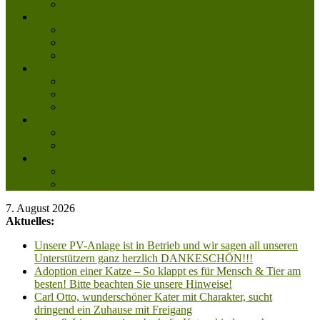
Mitglied werden
Aktuelles
Aktuelle Infos
Veranstaltungen
Wissenswertes
Freud und Leid
Glückspilze des Jahres
Urlaubsgrüße
Regenbogenbrücke
Lesenswert
Nachdenkliches
Zum Schmunzeln
Kontakt
Kontakt
Anfahrt planen
7. August 2026
Aktuelles:
Unsere PV-Anlage ist in Betrieb und wir sagen all unseren
Unterstützern ganz herzlich DANKESCHÖN!!!
Adoption einer Katze – So klappt es für Mensch & Tier am
besten! Bitte beachten Sie unsere Hinweise!
Carl Otto, wunderschöner Kater mit Charakter, sucht
dringend ein Zuhause mit Freigang