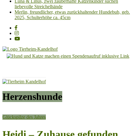
Luna & Linus, zwei zauberhafte Katzenkinder suchen
liebevolle Streichelhände
Merlin, freundlicher, etwas zurückhaltender Hundebub, geb.
2025, Schulterhöhe ca. 45cm
Tierheim
Kandelhof
Hoffnung
für
Tiere
Herzenshunde
Glückspilze des Jahres
Heidi – Zuhause gefunden