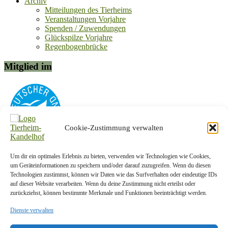
Archiv
Mitteilungen des Tierheims
Veranstaltungen Vorjahre
Spenden / Zuwendungen
Glückspilze Vorjahre
Regenbogenbrücke
Mitglied im
Cookie-Zustimmung verwalten
Um dir ein optimales Erlebnis zu bieten, verwenden wir Technologien wie Cookies,
Kontakt-Info
um Geräteinformationen zu speichern und/oder darauf zuzugreifen. Wenn du diesen
Technologien zustimmst, können wir Daten wie das Surfverhalten oder eindeutige IDs
Tierschutzverein Plauen und Umgebung e. V.
auf dieser Website verarbeiten. Wenn du deine Zustimmung nicht erteilst oder
zurückziehst, können bestimmte Merkmale und Funktionen beeinträchtigt werden.
Am Kandelhof 1a
08538 Weischlitz OT Krebes
Dienste verwalten
Telefon:
037433/5442