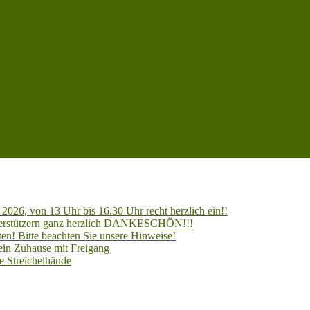
2026, von 13 Uhr bis 16.30 Uhr recht herzlich ein!!
Unterstützern ganz herzlich DANKESCHÖN!!!
en! Bitte beachten Sie unsere Hinweise!
 ein Zuhause mit Freigang
e Streichelhände