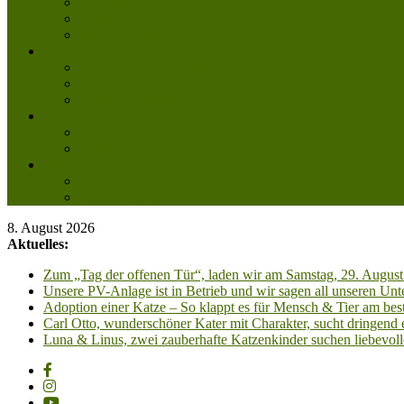
Aktuelle Infos
Veranstaltungen
Wissenswertes
Freud und Leid
Glückspilze des Jahres
Urlaubsgrüße
Regenbogenbrücke
Lesenswert
Nachdenkliches
Zum Schmunzeln
Kontakt
Kontakt
Anfahrt planen
8. August 2026
Aktuelles:
Zum „Tag der offenen Tür“, laden wir am Samstag, 29. August 
Unsere PV-Anlage ist in Betrieb und wir sagen all unseren 
Adoption einer Katze – So klappt es für Mensch & Tier am best
Carl Otto, wunderschöner Kater mit Charakter, sucht dringend
Luna & Linus, zwei zauberhafte Katzenkinder suchen liebevoll