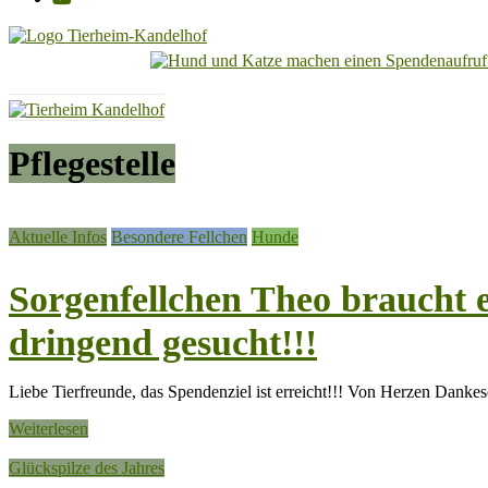
Tierheim
Kandelhof
Hoffnung
Pflegestelle
für
Tiere
Aktuelle Infos
Besondere Fellchen
Hunde
Sorgenfellchen Theo braucht e
dringend gesucht!!!
Liebe Tierfreunde, das Spendenziel ist erreicht!!! Von Herzen Dankes
Weiterlesen
Glückspilze des Jahres