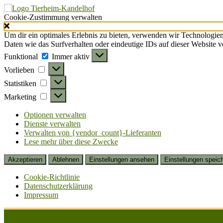
Cookie-Zustimmung verwalten
Um dir ein optimales Erlebnis zu bieten, verwenden wir Technologie
Daten wie das Surfverhalten oder eindeutige IDs auf dieser Website 
Funktional
Funktional
Immer aktiv
Vorlieben
Vorlieben
Statistiken
Statistiken
Marketing
Marketing
Optionen verwalten
Dienste verwalten
Verwalten von {vendor_count}-Lieferanten
Lese mehr über diese Zwecke
Akzeptieren
Ablehnen
Einstellungen ansehen
Einstellungen speic
Cookie-Richtlinie
Datenschutzerklärung
Impressum
Zum
Inhalt