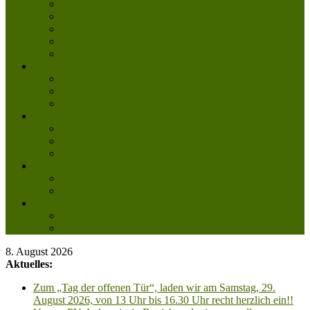
Tierpatenschaft
Pflegestelle werden
Aktiv im Tierheim
Ehrenamtlich engagieren
Mitglied werden
Aktuelles
Aktuelle Infos
Veranstaltungen
Wissenswertes
Freud und Leid
Glückspilze des Jahres
Urlaubsgrüße
Regenbogenbrücke
Lesenswert
Nachdenkliches
Zum Schmunzeln
Kontakt
Kontakt
Anfahrt planen
8. August 2026
Aktuelles:
Zum „Tag der offenen Tür“, laden wir am Samstag, 29.
August 2026, von 13 Uhr bis 16.30 Uhr recht herzlich ein!!