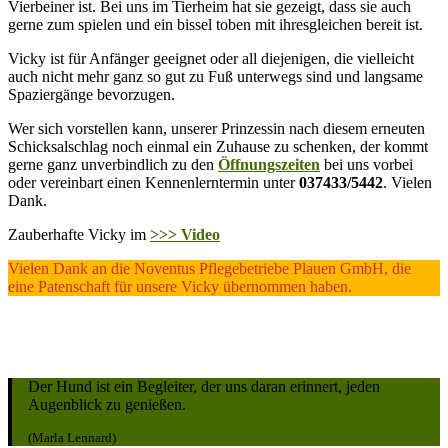
Vierbeiner ist. Bei uns im Tierheim hat sie gezeigt, dass sie auch
gerne zum spielen und ein bissel toben mit ihresgleichen bereit ist.
Vicky ist für Anfänger geeignet oder all diejenigen, die vielleicht
auch nicht mehr ganz so gut zu Fuß unterwegs sind und langsame
Spaziergänge bevorzugen.
Wer sich vorstellen kann, unserer Prinzessin nach diesem erneuten
Schicksalschlag noch einmal ein Zuhause zu schenken, der kommt
gerne ganz unverbindlich zu den
Öffnungszeiten
bei uns vorbei
oder vereinbart einen Kennenlerntermin unter
037433/5442
. Vielen
Dank.
Zauberhafte Vicky im
>>> Video
Vielen Dank an die Noventus Pflegebetriebe Plauen GmbH, die
eine Patenschaft für unsere Vicky übernommen haben.
Der Hund ist ein Begleiter, der uns daran erinnert, jeden
Augenblick zu genießen.
(Marla Lennard)