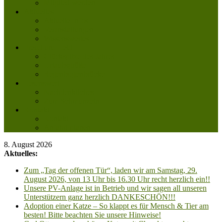
Mitglied werden
Aktuelles
Aktuelle Infos
Veranstaltungen
Wissenswertes
Freud und Leid
Glückspilze des Jahres
Urlaubsgrüße
Regenbogenbrücke
Lesenswert
Nachdenkliches
Zum Schmunzeln
Kontakt
Kontakt
Anfahrt planen
8. August 2026
Aktuelles:
Zum „Tag der offenen Tür“, laden wir am Samstag, 29.
August 2026, von 13 Uhr bis 16.30 Uhr recht herzlich ein!!
Unsere PV-Anlage ist in Betrieb und wir sagen all unseren
Unterstützern ganz herzlich DANKESCHÖN!!!
Adoption einer Katze – So klappt es für Mensch & Tier am
besten! Bitte beachten Sie unsere Hinweise!