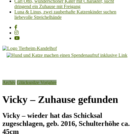
Carl Otto, wunderschöner Kater mit Charakter, sucht
dringend ein Zuhause mit Freigang
Luna & Linus, zwei zauberhafte Katzenkinder suchen
liebevolle Streichelhände
Tierheim
Kandelhof
Hoffnung
Archiv
Glückspilze Vorjahre
für
Tiere
Vicky – Zuhause gefunden
Vicky – wieder hat das Schicksal
zugeschlagen, geb. 2016, Schulterhöhe ca.
45cm