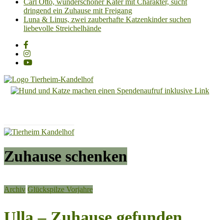
Carl Otto, wunderschöner Kater mit Charakter, sucht
dringend ein Zuhause mit Freigang
Luna & Linus, zwei zauberhafte Katzenkinder suchen
liebevolle Streichelhände
Tierheim
Kandelhof
Hoffnung
für
Tiere
Zuhause schenken
Archiv
Glückspilze Vorjahre
Ulla – Zuhause gefunden