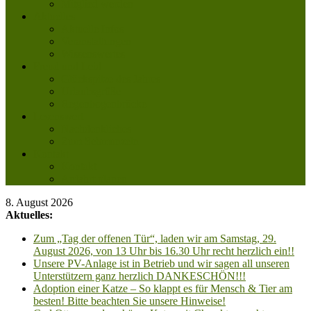
Mitglied werden
Aktuelles
Aktuelle Infos
Veranstaltungen
Wissenswertes
Freud und Leid
Glückspilze des Jahres
Urlaubsgrüße
Regenbogenbrücke
Lesenswert
Nachdenkliches
Zum Schmunzeln
Kontakt
Kontakt
Anfahrt planen
8. August 2026
Aktuelles:
Zum „Tag der offenen Tür“, laden wir am Samstag, 29.
August 2026, von 13 Uhr bis 16.30 Uhr recht herzlich ein!!
Unsere PV-Anlage ist in Betrieb und wir sagen all unseren
Unterstützern ganz herzlich DANKESCHÖN!!!
Adoption einer Katze – So klappt es für Mensch & Tier am
besten! Bitte beachten Sie unsere Hinweise!