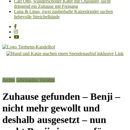
Carl Otto, wunderschöner Kater mit Charakter, sucht
dringend ein Zuhause mit Freigang
Luna & Linus, zwei zauberhafte Katzenkinder suchen
liebevolle Streichelhände
Tierheim
Kandelhof
Hoffnung
Archiv
Glückspilze Vorjahre
für
Tiere
Zuhause gefunden – Benji –
nicht mehr gewollt und
deshalb ausgesetzt – nun