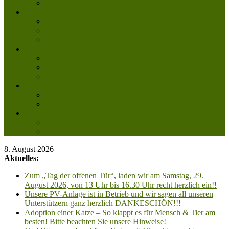
Mitglied werden
Aktuelles
Aktuelle Infos
Veranstaltungen
Wissenswertes
Freud und Leid
Glückspilze des Jahres
Urlaubsgrüße
Regenbogenbrücke
Lesenswert
Nachdenkliches
Zum Schmunzeln
Kontakt
Kontakt
Anfahrt planen
8. August 2026
Aktuelles:
Zum „Tag der offenen Tür“, laden wir am Samstag, 29.
August 2026, von 13 Uhr bis 16.30 Uhr recht herzlich ein!!
Unsere PV-Anlage ist in Betrieb und wir sagen all unseren
Unterstützern ganz herzlich DANKESCHÖN!!!
Adoption einer Katze – So klappt es für Mensch & Tier am
besten! Bitte beachten Sie unsere Hinweise!