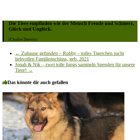
Die Tiere empfinden wie der Mensch Freude und Schmerz,
Glück und Unglück.
(Charles Darwin)
←
Zuhause gefunden – Rubby – tolles Tigerchen sucht
liebvollen Familienschluss, geb. 2021
Jonah & Nik – zwei tolle Jungs sammeln Spenden für unsere
Tiere!
→
Das könnte dir auch gefallen