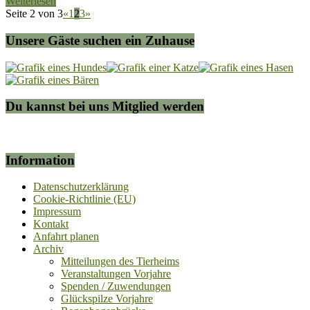
Weiterlesen
Seite 2 von 3
«
1
2
3
»
Unsere Gäste suchen ein Zuhause
Du kannst bei uns Mitglied werden
Information
Datenschutzerklärung
Cookie-Richtlinie (EU)
Impressum
Kontakt
Anfahrt planen
Archiv
Mitteilungen des Tierheims
Veranstaltungen Vorjahre
Spenden / Zuwendungen
Glückspilze Vorjahre