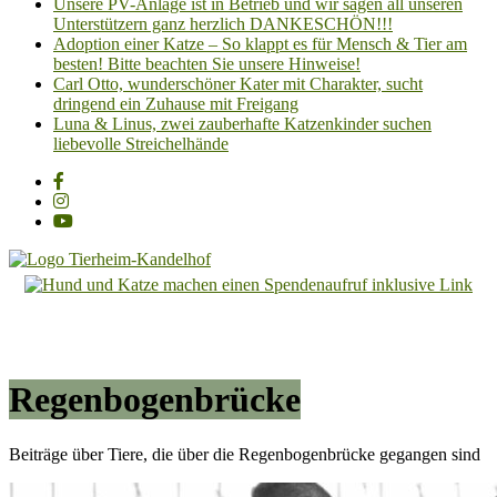
Unsere PV-Anlage ist in Betrieb und wir sagen all unseren
Unterstützern ganz herzlich DANKESCHÖN!!!
Adoption einer Katze – So klappt es für Mensch & Tier am
besten! Bitte beachten Sie unsere Hinweise!
Carl Otto, wunderschöner Kater mit Charakter, sucht
dringend ein Zuhause mit Freigang
Luna & Linus, zwei zauberhafte Katzenkinder suchen
liebevolle Streichelhände
Tierheim
Kandelhof
Hoffnung
für
Regenbogenbrücke
Tiere
Beiträge über Tiere, die über die Regenbogenbrücke gegangen sind