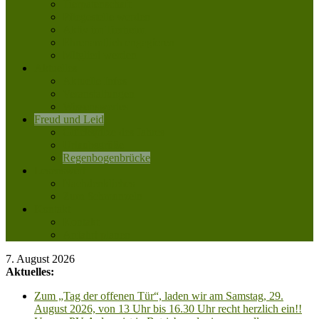
Tierpatenschaft
Pflegestelle werden
Aktiv im Tierheim
Ehrenamtlich engagieren
Mitglied werden
Aktuelles
Aktuelle Infos
Veranstaltungen
Wissenswertes
Freud und Leid
Glückspilze des Jahres
Urlaubsgrüße
Regenbogenbrücke
Lesenswert
Nachdenkliches
Zum Schmunzeln
Kontakt
Kontakt
Anfahrt planen
7. August 2026
Aktuelles:
Zum „Tag der offenen Tür“, laden wir am Samstag, 29.
August 2026, von 13 Uhr bis 16.30 Uhr recht herzlich ein!!