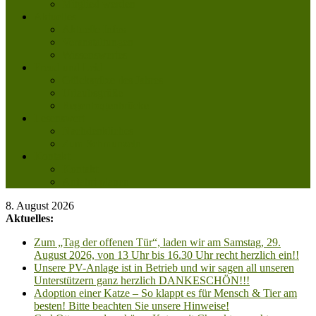
Mitglied werden
Aktuelles
Aktuelle Infos
Veranstaltungen
Wissenswertes
Freud und Leid
Glückspilze des Jahres
Urlaubsgrüße
Regenbogenbrücke
Lesenswert
Nachdenkliches
Zum Schmunzeln
Kontakt
Kontakt
Anfahrt planen
8. August 2026
Aktuelles:
Zum „Tag der offenen Tür“, laden wir am Samstag, 29.
August 2026, von 13 Uhr bis 16.30 Uhr recht herzlich ein!!
Unsere PV-Anlage ist in Betrieb und wir sagen all unseren
Unterstützern ganz herzlich DANKESCHÖN!!!
Adoption einer Katze – So klappt es für Mensch & Tier am
besten! Bitte beachten Sie unsere Hinweise!