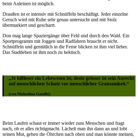
beim Anleinen ist möglich.
Draußen ist er intensiv mit Schnüffeln beschäftigt. Jeder einzelne
Geruch wird mit Ruhe sehr genau untersucht und mit Stolz
übermarkiert und gescharrt.
Don mag lange Spaziergänge über Feld und durch den Wald. Ein
Sportprogramm mit Joggen und Radfahren braucht er nicht.
Schnüffeln und gemütlich in die Ferne blicken ist ihm viel lieber.
Das Stadtleben ist ihm noch zu hektisch.
„Je hilfloser ein Lebewesen ist, desto grösser ist sein Anrecht
auf menschlichen Schutz vor menschlicher Grausamkeit.“
(von Mahadma Gandhi)
Beim Laufen schaut er immer wieder zum Menschen und fragt
nach, ob er alles richtigmacht. Lächelt man ihn dann an und lobt
seinen Mut, gehen die Öhrchen nach oben und man könnte meinen,