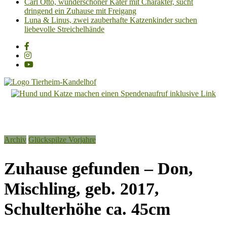
Carl Otto, wunderschöner Kater mit Charakter, sucht
dringend ein Zuhause mit Freigang
Luna & Linus, zwei zauberhafte Katzenkinder suchen
liebevolle Streichelhände
Tierheim
Kandelhof
Hoffnung
Archiv
Glückspilze Vorjahre
für
Tiere
Zuhause gefunden – Don,
Mischling, geb. 2017,
Schulterhöhe ca. 45cm