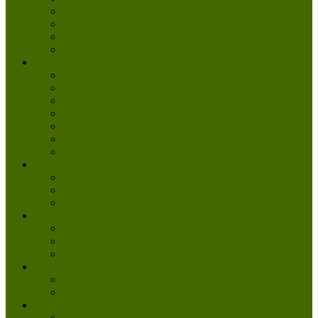
Katzen
Besondere Fellchen
Weitere Tiere
Vermittlungsablauf
Helfen & Mitmachen
Danke
Spenden
Tierpatenschaft
Pflegestelle werden
Aktiv im Tierheim
Ehrenamtlich engagieren
Mitglied werden
Aktuelles
Aktuelle Infos
Veranstaltungen
Wissenswertes
Freud und Leid
Glückspilze des Jahres
Urlaubsgrüße
Regenbogenbrücke
Lesenswert
Nachdenkliches
Zum Schmunzeln
Kontakt
Kontakt