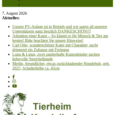
Anfahrt planen
7. August 2026
Aktuelles:
Unsere PV-Anlage ist in Betrieb und wir sagen all unseren
Unterstützern ganz herzlich DANKESCHÖN!!!
Adoption einer Katze – So klappt es für Mensch & Tier am
besten! Bitte beachten Sie unsere Hinweise!
Carl Otto, wunderschöner Kater mit Charakter, sucht
dringend ein Zuhause mit Freigang
Luna & Linus, zwei zauberhafte Katzenkinder suchen
liebevolle Streichelhände
Merlin, freundlicher, etwas zurückhaltender Hundebub, geb.
2025, Schulterhöhe ca. 45cm