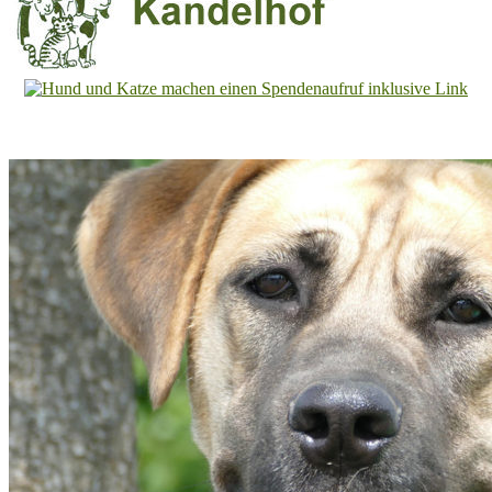
Tierheim
Kandelhof
Hoffnung
für
Tiere