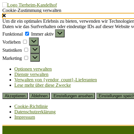
Cookie-Zustimmung verwalten
Um dir ein optimales Erlebnis zu bieten, verwenden wir Technologie
Daten wie das Surfverhalten oder eindeutige IDs auf dieser Website 
Funktional
Funktional
Immer aktiv
Vorlieben
Vorlieben
Statistiken
Statistiken
Marketing
Marketing
Optionen verwalten
Dienste verwalten
Verwalten von {vendor_count}-Lieferanten
Lese mehr über diese Zwecke
Akzeptieren
Ablehnen
Einstellungen ansehen
Einstellungen speic
Cookie-Richtlinie
Datenschutzerklärung
Impressum
Zum
Inhalt