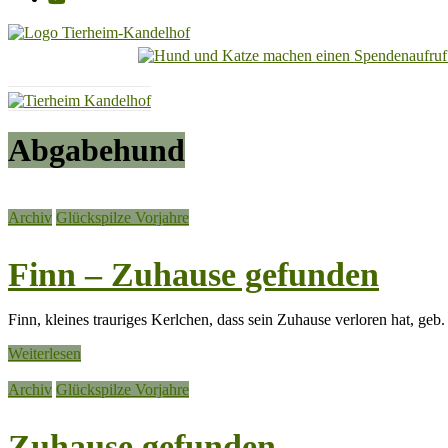
Tierheim
Kandelhof
Hoffnung
Abgabehund
für
Tiere
Archiv
Glückspilze Vorjahre
Finn – Zuhause gefunden
Finn, kleines trauriges Kerlchen, dass sein Zuhause verloren hat, ge
Weiterlesen
Archiv
Glückspilze Vorjahre
Zuhause gefunden