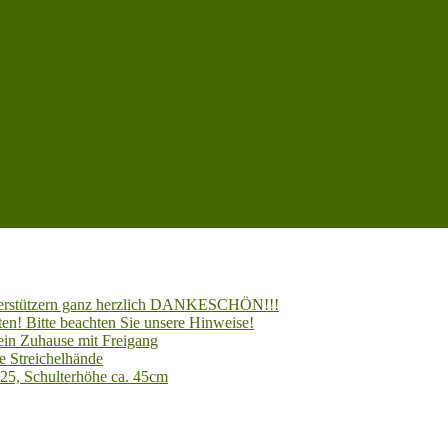
Unterstützern ganz herzlich DANKESCHÖN!!!
en! Bitte beachten Sie unsere Hinweise!
 ein Zuhause mit Freigang
e Streichelhände
025, Schulterhöhe ca. 45cm