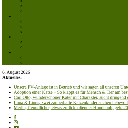
Aktuelle Infos
Veranstaltungen
Wissenswertes
Freud und Leid
Glückspilze des Jahres
Urlaubsgrüße
Regenbogenbrücke
Lesenswert
Nachdenkliches
Zum Schmunzeln
Kontakt
Kontakt
Anfahrt planen
6. August 2026
Aktuelles:
Unsere PV-Anlage ist in Betrieb und wir sagen all unseren 
Adoption einer Katze – So klappt es für Mensch & Tier am best
Carl Otto, wunderschöner Kater mit Charakter, sucht dringend
Luna & Linus, zwei zauberhafte Katzenkinder suchen liebevoll
Merlin, freundlicher, etwas zurückhaltender Hundebub, geb. 2