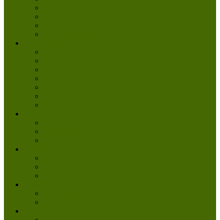
Katzen
Besondere Fellchen
Weitere Tiere
Vermittlungsablauf
Helfen & Mitmachen
Danke
Spenden
Tierpatenschaft
Pflegestelle werden
Aktiv im Tierheim
Ehrenamtlich engagieren
Mitglied werden
Aktuelles
Aktuelle Infos
Veranstaltungen
Wissenswertes
Freud und Leid
Glückspilze des Jahres
Urlaubsgrüße
Regenbogenbrücke
Lesenswert
Nachdenkliches
Zum Schmunzeln
Kontakt
Kontakt