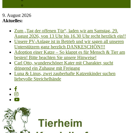
Anfahrt planen
9. August 2026
Aktuelles:
Zum „Tag der offenen Tür“, laden wir am Samstag, 29.
August 2026, von 13 Uhr bis 16.30 Uhr recht herzlich ein!!
Unsere PV-Anlage ist in Betrieb und wir sagen all unseren
Unterstützern ganz herzlich DANKESCHÖN!!!
Adoption einer Katze – So klappt es für Mensch & Tier am
besten! Bitte beachten Sie unsere Hinweise!
Carl Otto, wunderschöner Kater mit Charakter, sucht
dringend ein Zuhause mit Freigang
Luna & Linus, zwei zauberhafte Katzenkinder suchen
liebevolle Streichelhände