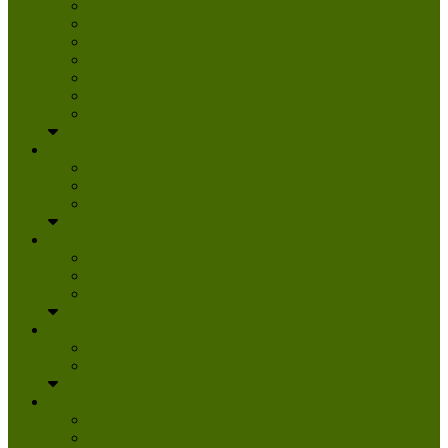
Danke
Spenden
Tierpatenschaft
Pflegestelle werden
Aktiv im Tierheim
Ehrenamtlich engagieren
Mitglied werden
Aktuelles
Aktuelle Infos
Veranstaltungen
Wissenswertes
Freud und Leid
Glückspilze des Jahres
Urlaubsgrüße
Regenbogenbrücke
Lesenswert
Nachdenkliches
Zum Schmunzeln
Kontakt
Kontakt
Anfahrt planen