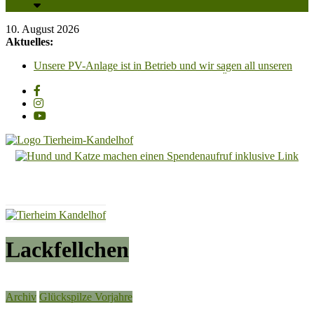
10. August 2026
Aktuelles:
Unsere PV-Anlage ist in Betrieb und wir sagen all unseren
Unterstützern ganz herzlich DANKESCHÖN!!!
Glückspilze 2026 – Grüße aus dem neuen Zuhause
Gino, kleiner, liebenswerter, Vierbeiner, geb, 2023,
Schulterhöhe ca. 30cm
Zum „Tag der offenen Tür“, laden wir am Samstag, 29.
August 2026, von 13 Uhr bis 16.30 Uhr recht herzlich ein!!
Püppi – unsere Püppi hat ein ganz tolles für-immer-Zuhause
Tierheim
gefunden
Kandelhof
Hoffnung
für
Tiere
Lackfellchen
Archiv
Glückspilze Vorjahre