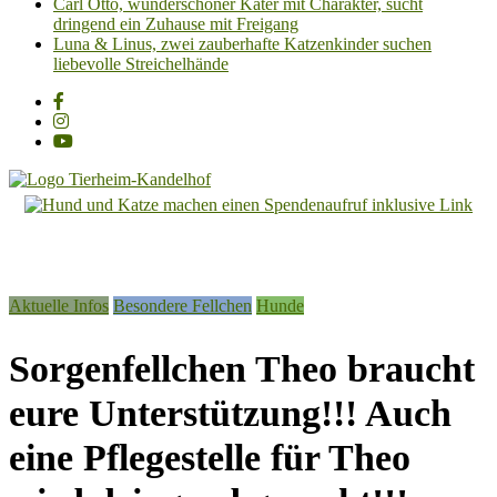
Carl Otto, wunderschöner Kater mit Charakter, sucht
dringend ein Zuhause mit Freigang
Luna & Linus, zwei zauberhafte Katzenkinder suchen
liebevolle Streichelhände
Tierheim
Kandelhof
Hoffnung
Aktuelle Infos
Besondere Fellchen
Hunde
für
Tiere
Sorgenfellchen Theo braucht
eure Unterstützung!!! Auch
eine Pflegestelle für Theo