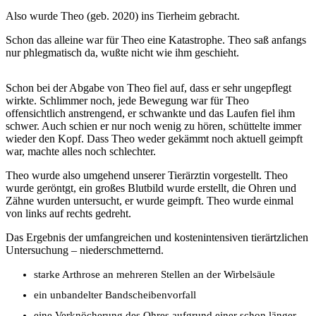
Also wurde Theo (geb. 2020) ins Tierheim gebracht.
Schon das alleine war für Theo eine Katastrophe. Theo saß anfangs
nur phlegmatisch da, wußte nicht wie ihm geschieht.
Schon bei der Abgabe von Theo fiel auf, dass er sehr ungepflegt
wirkte. Schlimmer noch, jede Bewegung war für Theo
offensichtlich anstrengend, er schwankte und das Laufen fiel ihm
schwer. Auch schien er nur noch wenig zu hören, schüttelte immer
wieder den Kopf. Dass Theo weder gekämmt noch aktuell geimpft
war, machte alles noch schlechter.
Theo wurde also umgehend unserer Tierärztin vorgestellt. Theo
wurde geröntgt, ein großes Blutbild wurde erstellt, die Ohren und
Zähne wurden untersucht, er wurde geimpft. Theo wurde einmal
von links auf rechts gedreht.
Das Ergebnis der umfangreichen und kostenintensiven tierärtzlichen
Untersuchung – niederschmetternd.
starke Arthrose an mehreren Stellen an der Wirbelsäule
ein unbandelter Bandscheibenvorfall
eine Verknöcherung des Ohres aufgrund einer schon länger