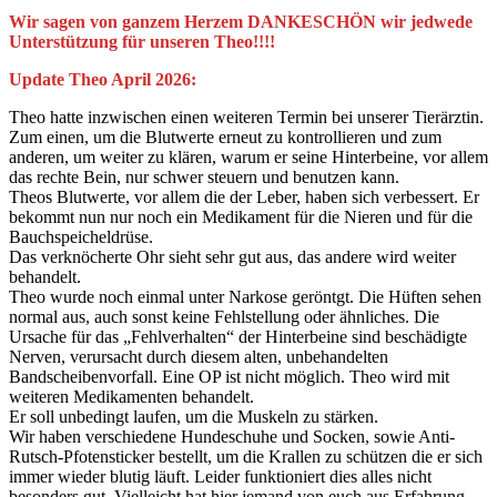
Wir sagen von ganzem Herzem DANKESCHÖN wir jedwede
Unterstützung für unseren Theo!!!!
Update Theo April 2026:
Theo hatte inzwischen einen weiteren Termin bei unserer Tierärztin.
Zum einen, um die Blutwerte erneut zu kontrollieren und zum
anderen, um weiter zu klären, warum er seine Hinterbeine, vor allem
das rechte Bein, nur schwer steuern und benutzen kann.
Theos Blutwerte, vor allem die der Leber, haben sich verbessert. Er
bekommt nun nur noch ein Medikament für die Nieren und für die
Bauchspeicheldrüse.
Das verknöcherte Ohr sieht sehr gut aus, das andere wird weiter
behandelt.
Theo wurde noch einmal unter Narkose geröntgt. Die Hüften sehen
normal aus, auch sonst keine Fehlstellung oder ähnliches. Die
Ursache für das „Fehlverhalten“ der Hinterbeine sind beschädigte
Nerven, verursacht durch diesem alten, unbehandelten
Bandscheibenvorfall. Eine OP ist nicht möglich. Theo wird mit
weiteren Medikamenten behandelt.
Er soll unbedingt laufen, um die Muskeln zu stärken.
Wir haben verschiedene Hundeschuhe und Socken, sowie Anti-
Rutsch-Pfotensticker bestellt, um die Krallen zu schützen die er sich
immer wieder blutig läuft. Leider funktioniert dies alles nicht
besonders gut. Vielleicht hat hier jemand von euch aus Erfahrung