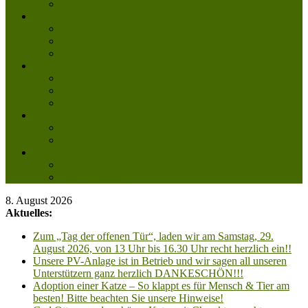
Mitglied werden
Aktuelles
Aktuelle Infos
Veranstaltungen
Wissenswertes
Freud und Leid
Glückspilze des Jahres
Urlaubsgrüße
Regenbogenbrücke
Lesenswert
Nachdenkliches
Zum Schmunzeln
Kontakt
Kontakt
Anfahrt planen
8. August 2026
Aktuelles:
Zum „Tag der offenen Tür“, laden wir am Samstag, 29.
August 2026, von 13 Uhr bis 16.30 Uhr recht herzlich ein!!
Unsere PV-Anlage ist in Betrieb und wir sagen all unseren
Unterstützern ganz herzlich DANKESCHÖN!!!
Adoption einer Katze – So klappt es für Mensch & Tier am
besten! Bitte beachten Sie unsere Hinweise!