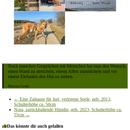
Nach manchen Gesprächen mit Menschen hat man den Wunsch,
einen Hund zu streicheln, einem Affen zuzulächeln und vor
einem Elefanten den Hut zu ziehen.
Maxim Gorki
←
Eine Zuhause für Juri, verlorene Seele, geb. 2013,
Schulterhöhe ca. 50cm
Nora, zurückhaltende Hündin, geb. 2023, Schulterhöhe ca.
55cm
→
Das könnte dir auch gefallen