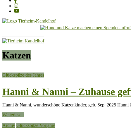
Tierheim
Kandelhof
Hoffnung
Katzen
für
Tiere
Glückspilze des Jahres
Hanni & Nanni – Zuhause ge
Hanni & Nanni, wunderschöne Katzenkinder, geb. Sep. 2025 Hanni & 
Weiterlesen
Archiv
Glückspilze Vorjahre