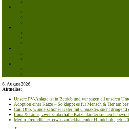
Mitglied werden
Aktuelles
Aktuelle Infos
Veranstaltungen
Wissenswertes
Freud und Leid
Glückspilze des Jahres
Urlaubsgrüße
Regenbogenbrücke
Lesenswert
Nachdenkliches
Zum Schmunzeln
Kontakt
Kontakt
Anfahrt planen
6. August 2026
Aktuelles:
Unsere PV-Anlage ist in Betrieb und wir sagen all unseren 
Adoption einer Katze – So klappt es für Mensch & Tier am best
Carl Otto, wunderschöner Kater mit Charakter, sucht dringend
Luna & Linus, zwei zauberhafte Katzenkinder suchen liebevoll
Merlin, freundlicher, etwas zurückhaltender Hundebub, geb. 2