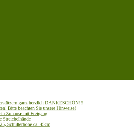
Unterstützern ganz herzlich DANKESCHÖN!!!
en! Bitte beachten Sie unsere Hinweise!
 ein Zuhause mit Freigang
e Streichelhände
025, Schulterhöhe ca. 45cm