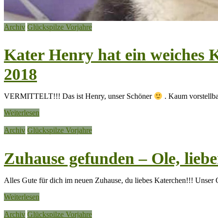
Archiv
Glückspilze Vorjahre
Kater Henry hat ein weiches K
2018
VERMITTELT!!! Das ist Henry, unser Schöner
. Kaum vorstellbar
Weiterlesen
Archiv
Glückspilze Vorjahre
Zuhause gefunden – Ole, liebe
Alles Gute für dich im neuen Zuhause, du liebes Katerchen!!! Unser O
Weiterlesen
Archiv
Glückspilze Vorjahre