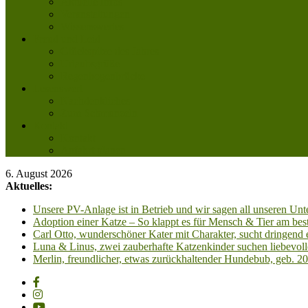
Aktuelle Infos
Veranstaltungen
Wissenswertes
Freud und Leid
Glückspilze des Jahres
Urlaubsgrüße
Regenbogenbrücke
Lesenswert
Nachdenkliches
Zum Schmunzeln
Kontakt
Kontakt
Anfahrt planen
6. August 2026
Aktuelles:
Unsere PV-Anlage ist in Betrieb und wir sagen all unseren 
Adoption einer Katze – So klappt es für Mensch & Tier am best
Carl Otto, wunderschöner Kater mit Charakter, sucht dringend
Luna & Linus, zwei zauberhafte Katzenkinder suchen liebevoll
Merlin, freundlicher, etwas zurückhaltender Hundebub, geb. 2