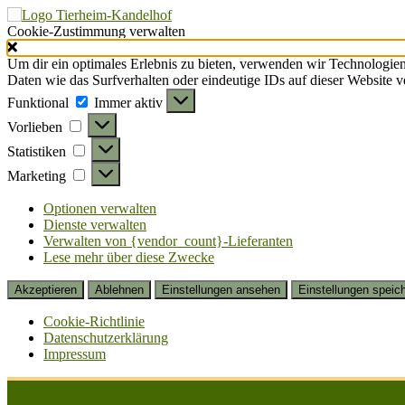
Cookie-Zustimmung verwalten
Um dir ein optimales Erlebnis zu bieten, verwenden wir Technologie
Daten wie das Surfverhalten oder eindeutige IDs auf dieser Website 
Funktional
Funktional
Immer aktiv
Vorlieben
Vorlieben
Statistiken
Statistiken
Marketing
Marketing
Optionen verwalten
Dienste verwalten
Verwalten von {vendor_count}-Lieferanten
Lese mehr über diese Zwecke
Akzeptieren
Ablehnen
Einstellungen ansehen
Einstellungen speic
Cookie-Richtlinie
Datenschutzerklärung
Impressum
Zum
Inhalt