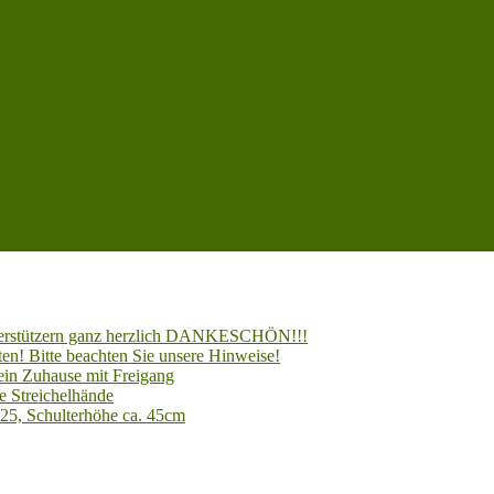
Unterstützern ganz herzlich DANKESCHÖN!!!
en! Bitte beachten Sie unsere Hinweise!
 ein Zuhause mit Freigang
e Streichelhände
025, Schulterhöhe ca. 45cm