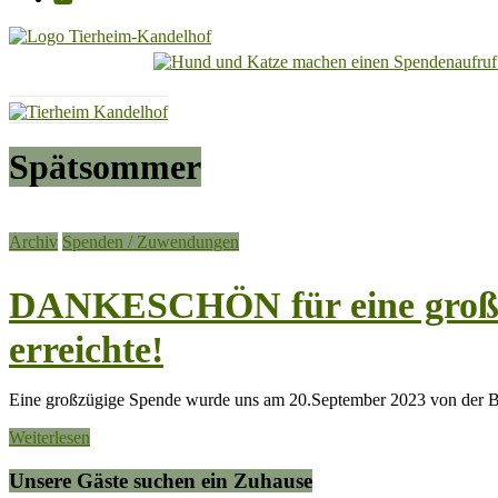
Tierheim
Kandelhof
Hoffnung
Spätsommer
für
Tiere
Archiv
Spenden / Zuwendungen
DANKESCHÖN für eine großz
erreichte!
Eine großzügige Spende wurde uns am 20.September 2023 von der 
Weiterlesen
Unsere Gäste suchen ein Zuhause