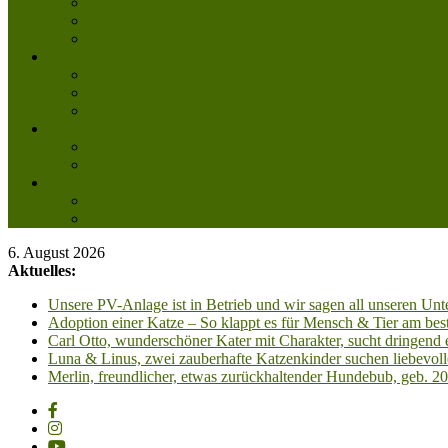
Aktuelle Infos
Veranstaltungen
Wissenswertes
Freud und Leid
Glückspilze des Jahres
Urlaubsgrüße
Regenbogenbrücke
Lesenswert
Nachdenkliches
Zum Schmunzeln
Kontakt
Kontakt
Anfahrt planen
6. August 2026
Aktuelles:
Unsere PV-Anlage ist in Betrieb und wir sagen all unseren 
Adoption einer Katze – So klappt es für Mensch & Tier am best
Carl Otto, wunderschöner Kater mit Charakter, sucht dringend
Luna & Linus, zwei zauberhafte Katzenkinder suchen liebevoll
Merlin, freundlicher, etwas zurückhaltender Hundebub, geb. 2