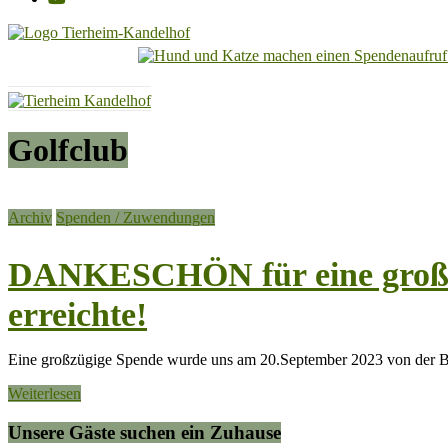
Tierheim
Kandelhof
Hoffnung
Golfclub
für
Tiere
Archiv
Spenden / Zuwendungen
DANKESCHÖN für eine großz
erreichte!
Eine großzügige Spende wurde uns am 20.September 2023 von der 
Weiterlesen
Unsere Gäste suchen ein Zuhause