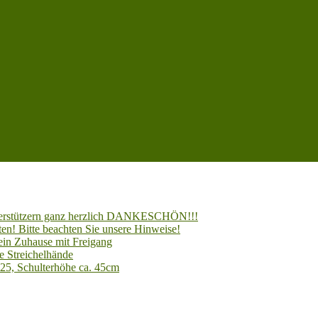
Unterstützern ganz herzlich DANKESCHÖN!!!
en! Bitte beachten Sie unsere Hinweise!
 ein Zuhause mit Freigang
e Streichelhände
025, Schulterhöhe ca. 45cm