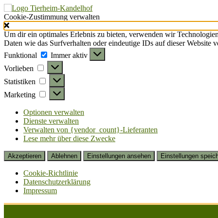
Cookie-Zustimmung verwalten
Um dir ein optimales Erlebnis zu bieten, verwenden wir Technologie
Daten wie das Surfverhalten oder eindeutige IDs auf dieser Website 
Funktional
Funktional
Immer aktiv
Vorlieben
Vorlieben
Statistiken
Statistiken
Marketing
Marketing
Optionen verwalten
Dienste verwalten
Verwalten von {vendor_count}-Lieferanten
Lese mehr über diese Zwecke
Akzeptieren
Ablehnen
Einstellungen ansehen
Einstellungen speic
Cookie-Richtlinie
Datenschutzerklärung
Impressum
Zum
Inhalt