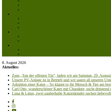
Aktuelle Infos
Veranstaltungen
Wissenswertes
Freud und Leid
Glückspilze des Jahres
Urlaubsgrüße
Regenbogenbrücke
Lesenswert
Nachdenkliches
Zum Schmunzeln
Kontakt
Kontakt
Anfahrt planen
8. August 2026
Aktuelles:
Zum „Tag der offenen Tür“, laden wir am Samstag, 29. August 
Unsere PV-Anlage ist in Betrieb und wir sagen all unseren 
Adoption einer Katze – So klappt es für Mensch & Tier am best
Carl Otto, wunderschöner Kater mit Charakter, sucht dringend
Luna & Linus, zwei zauberhafte Katzenkinder suchen liebevoll