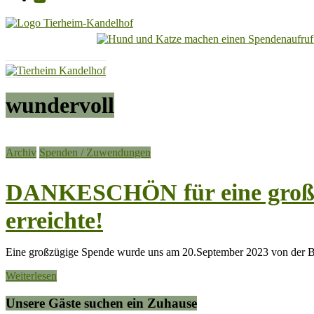
Tierheim
Kandelhof
Hoffnung
wundervoll
für
Tiere
Archiv
Spenden / Zuwendungen
DANKESCHÖN für eine großz
erreichte!
Eine großzügige Spende wurde uns am 20.September 2023 von der 
Weiterlesen
Unsere Gäste suchen ein Zuhause