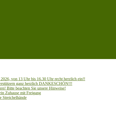
2026, von 13 Uhr bis 16.30 Uhr recht herzlich ein!!
Unterstützern ganz herzlich DANKESCHÖN!!!
en! Bitte beachten Sie unsere Hinweise!
 ein Zuhause mit Freigang
e Streichelhände