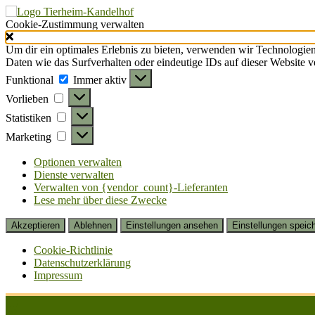
Cookie-Zustimmung verwalten
Um dir ein optimales Erlebnis zu bieten, verwenden wir Technologie
Daten wie das Surfverhalten oder eindeutige IDs auf dieser Website 
Funktional
Funktional
Immer aktiv
Vorlieben
Vorlieben
Statistiken
Statistiken
Marketing
Marketing
Optionen verwalten
Dienste verwalten
Verwalten von {vendor_count}-Lieferanten
Lese mehr über diese Zwecke
Akzeptieren
Ablehnen
Einstellungen ansehen
Einstellungen speic
Cookie-Richtlinie
Datenschutzerklärung
Impressum
Zum
Inhalt