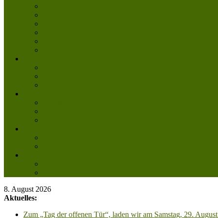
Spenden
Tierpatenschaft
Pflegestelle werden
Aktiv im Tierheim
Ehrenamtlich engagieren
Mitglied werden
Aktuelles
Aktuelle Infos
Veranstaltungen
Wissenswertes
Freud und Leid
Glückspilze des Jahres
Urlaubsgrüße
Regenbogenbrücke
Lesenswert
Nachdenkliches
Zum Schmunzeln
Kontakt
Kontakt
Anfahrt planen
8. August 2026
Aktuelles:
Zum „Tag der offenen Tür“, laden wir am Samstag, 29. August 