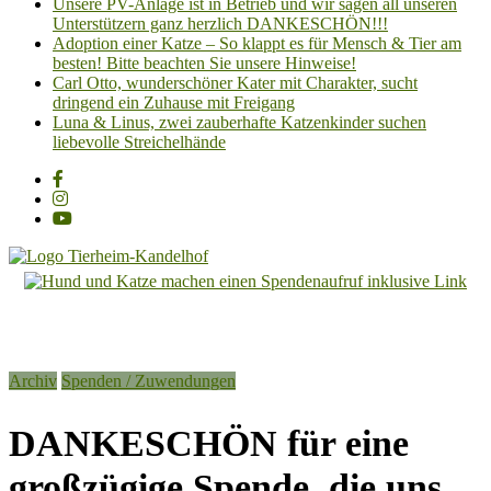
Unsere PV-Anlage ist in Betrieb und wir sagen all unseren
Unterstützern ganz herzlich DANKESCHÖN!!!
Adoption einer Katze – So klappt es für Mensch & Tier am
besten! Bitte beachten Sie unsere Hinweise!
Carl Otto, wunderschöner Kater mit Charakter, sucht
dringend ein Zuhause mit Freigang
Luna & Linus, zwei zauberhafte Katzenkinder suchen
liebevolle Streichelhände
Tierheim
Kandelhof
Hoffnung
Archiv
Spenden / Zuwendungen
für
Tiere
DANKESCHÖN für eine
großzügige Spende, die uns