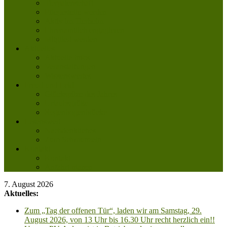
Tierpatenschaft
Pflegestelle werden
Aktiv im Tierheim
Ehrenamtlich engagieren
Mitglied werden
Aktuelles
Aktuelle Infos
Veranstaltungen
Wissenswertes
Freud und Leid
Glückspilze des Jahres
Urlaubsgrüße
Regenbogenbrücke
Lesenswert
Nachdenkliches
Zum Schmunzeln
Kontakt
Kontakt
Anfahrt planen
7. August 2026
Aktuelles:
Zum „Tag der offenen Tür“, laden wir am Samstag, 29.
August 2026, von 13 Uhr bis 16.30 Uhr recht herzlich ein!!