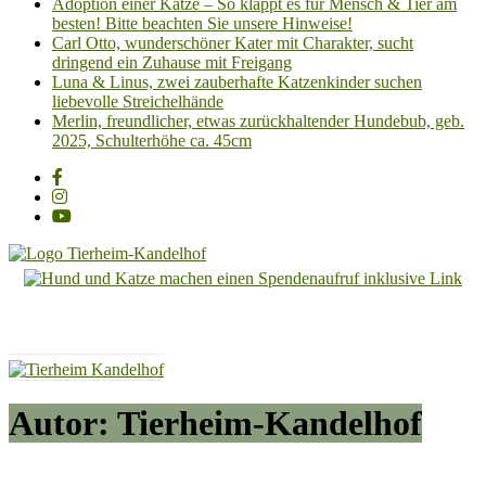
Adoption einer Katze – So klappt es für Mensch & Tier am
besten! Bitte beachten Sie unsere Hinweise!
Carl Otto, wunderschöner Kater mit Charakter, sucht
dringend ein Zuhause mit Freigang
Luna & Linus, zwei zauberhafte Katzenkinder suchen
liebevolle Streichelhände
Merlin, freundlicher, etwas zurückhaltender Hundebub, geb.
2025, Schulterhöhe ca. 45cm
Tierheim
Kandelhof
Hoffnung
für
Tiere
Autor:
Tierheim-Kandelhof