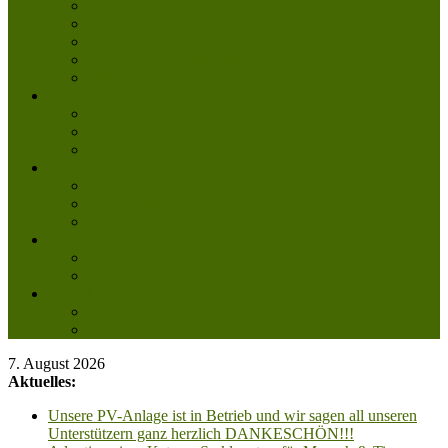
Tierpatenschaft
Pflegestelle werden
Aktiv im Tierheim
Ehrenamtlich engagieren
Mitglied werden
Aktuelles
Aktuelle Infos
Veranstaltungen
Wissenswertes
Freud und Leid
Glückspilze des Jahres
Urlaubsgrüße
Regenbogenbrücke
Lesenswert
Nachdenkliches
Zum Schmunzeln
Kontakt
Kontakt
Anfahrt planen
7. August 2026
Aktuelles:
Unsere PV-Anlage ist in Betrieb und wir sagen all unseren
Unterstützern ganz herzlich DANKESCHÖN!!!