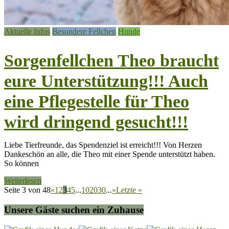
Aktuelle Infos
Besondere Fellchen
Hunde
Sorgenfellchen Theo braucht
eure Unterstützung!!! Auch
eine Pflegestelle für Theo
wird dringend gesucht!!!
Liebe Tierfreunde, das Spendenziel ist erreicht!!! Von Herzen
Dankeschön an alle, die Theo mit einer Spende unterstützt haben.
So können
Weiterlesen
Seite 3 von 48
«
1
2
3
4
5
...
10
20
30
...
»
Letzte »
Unsere Gäste suchen ein Zuhause