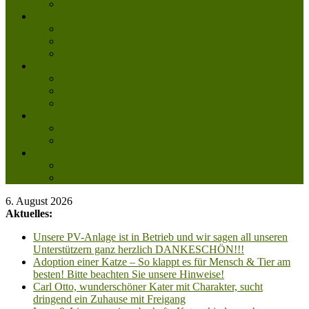
Mitglied werden
Aktuelles
Aktuelle Infos
Veranstaltungen
Wissenswertes
Freud und Leid
Glückspilze des Jahres
Urlaubsgrüße
Regenbogenbrücke
Lesenswert
Nachdenkliches
Zum Schmunzeln
Kontakt
Kontakt
Anfahrt planen
6. August 2026
Aktuelles:
Unsere PV-Anlage ist in Betrieb und wir sagen all unseren
Unterstützern ganz herzlich DANKESCHÖN!!!
Adoption einer Katze – So klappt es für Mensch & Tier am
besten! Bitte beachten Sie unsere Hinweise!
Carl Otto, wunderschöner Kater mit Charakter, sucht
dringend ein Zuhause mit Freigang