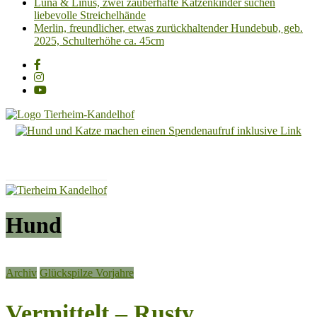
Luna & Linus, zwei zauberhafte Katzenkinder suchen
liebevolle Streichelhände
Merlin, freundlicher, etwas zurückhaltender Hundebub, geb.
2025, Schulterhöhe ca. 45cm
Tierheim
Kandelhof
Hoffnung
für
Tiere
Hund
Archiv
Glückspilze Vorjahre
Vermittelt – Rusty,