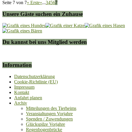
Seite 7 von 7
« Erste
«
...
3
4
5
6
7
Unsere Gäste suchen ein Zuhause
Du kannst bei uns Mitglied werden
Information
Datenschutzerklärung
Cookie-Richtlinie (EU)
Impressum
Kontakt
Anfahrt planen
Archiv
Mitteilungen des Tierheims
Veranstaltungen Vorjahre
Spenden / Zuwendungen
Glückspilze Vorjahre
Regenbogenbrücke