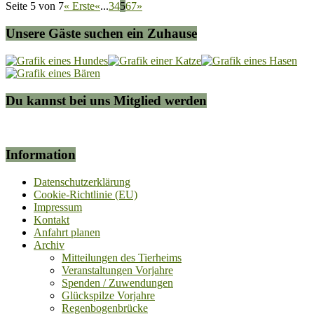
Seite 5 von 7
« Erste
«
...
3
4
5
6
7
»
Unsere Gäste suchen ein Zuhause
Du kannst bei uns Mitglied werden
Information
Datenschutzerklärung
Cookie-Richtlinie (EU)
Impressum
Kontakt
Anfahrt planen
Archiv
Mitteilungen des Tierheims
Veranstaltungen Vorjahre
Spenden / Zuwendungen
Glückspilze Vorjahre
Regenbogenbrücke