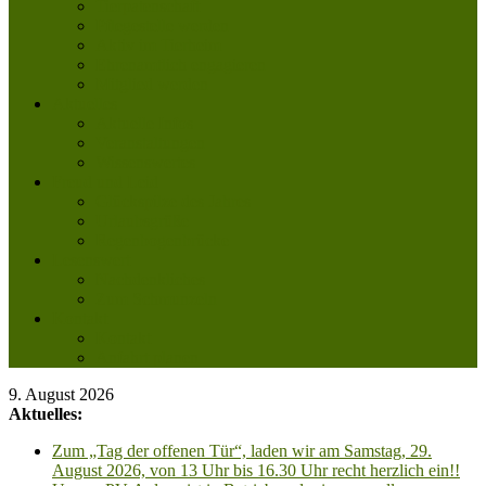
Tierpatenschaft
Pflegestelle werden
Aktiv im Tierheim
Ehrenamtlich engagieren
Mitglied werden
Aktuelles
Aktuelle Infos
Veranstaltungen
Wissenswertes
Freud und Leid
Glückspilze des Jahres
Urlaubsgrüße
Regenbogenbrücke
Lesenswert
Nachdenkliches
Zum Schmunzeln
Kontakt
Kontakt
Anfahrt planen
9. August 2026
Aktuelles:
Zum „Tag der offenen Tür“, laden wir am Samstag, 29.
August 2026, von 13 Uhr bis 16.30 Uhr recht herzlich ein!!