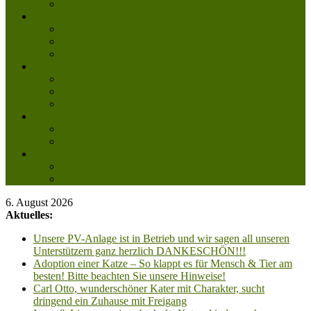
Mitglied werden
Aktuelles
Aktuelle Infos
Veranstaltungen
Wissenswertes
Freud und Leid
Glückspilze des Jahres
Urlaubsgrüße
Regenbogenbrücke
Lesenswert
Nachdenkliches
Zum Schmunzeln
Kontakt
Kontakt
Anfahrt planen
6. August 2026
Aktuelles:
Unsere PV-Anlage ist in Betrieb und wir sagen all unseren
Unterstützern ganz herzlich DANKESCHÖN!!!
Adoption einer Katze – So klappt es für Mensch & Tier am
besten! Bitte beachten Sie unsere Hinweise!
Carl Otto, wunderschöner Kater mit Charakter, sucht
dringend ein Zuhause mit Freigang