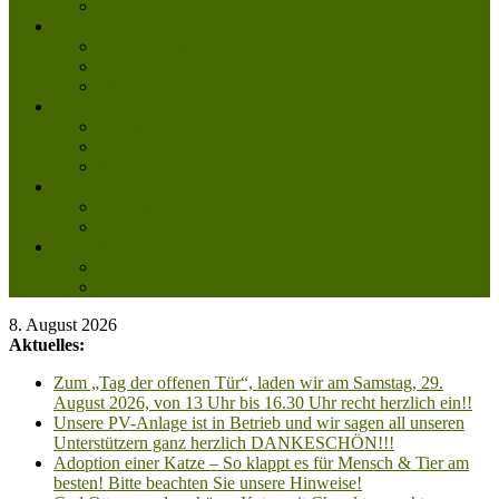
Mitglied werden
Aktuelles
Aktuelle Infos
Veranstaltungen
Wissenswertes
Freud und Leid
Glückspilze des Jahres
Urlaubsgrüße
Regenbogenbrücke
Lesenswert
Nachdenkliches
Zum Schmunzeln
Kontakt
Kontakt
Anfahrt planen
8. August 2026
Aktuelles:
Zum „Tag der offenen Tür“, laden wir am Samstag, 29.
August 2026, von 13 Uhr bis 16.30 Uhr recht herzlich ein!!
Unsere PV-Anlage ist in Betrieb und wir sagen all unseren
Unterstützern ganz herzlich DANKESCHÖN!!!
Adoption einer Katze – So klappt es für Mensch & Tier am
besten! Bitte beachten Sie unsere Hinweise!