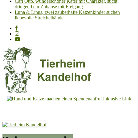
Carl Otto, wunderschöner Kater mit Charakter, sucht
dringend ein Zuhause mit Freigang
Luna & Linus, zwei zauberhafte Katzenkinder suchen
liebevolle Streichelhände
Tierheim
Kandelhof
Hoffnung
für
Tiere