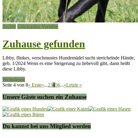
Archiv
Glückspilze Vorjahre
Zuhause gefunden
Libby, flinkes, verschmustes Hundemädel sucht streichelnde Hände,
geb. 1/2024 Wenn es eine Steigerung zu liebevoll gibt, dann heißt
diese Libby.
Weiterlesen
Seite 4 von 8
« Erste
«
...
2
3
4
5
6
...
»
Letzte »
Unsere Gäste suchen ein Zuhause
Du kannst bei uns Mitglied werden