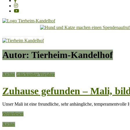
Tierheim
Kandelhof
Hoffnung
Autor:
Tierheim-Kandelhof
für
Tiere
Archiv
Glückspilze Vorjahre
Zuhause gefunden – Mali, bil
Unser Mali ist eine freundliche, sehr anhängliche, temperamentvolle
Weiterlesen
Archiv