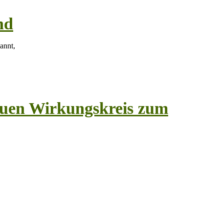
nd
annt,
euen Wirkungskreis zum