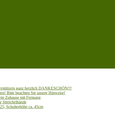
Unterstützern ganz herzlich DANKESCHÖN!!!
en! Bitte beachten Sie unsere Hinweise!
 ein Zuhause mit Freigang
e Streichelhände
025, Schulterhöhe ca. 45cm