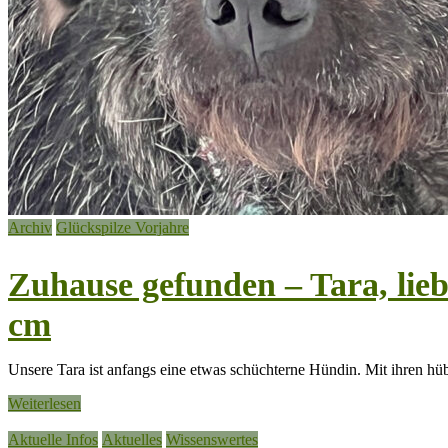
Archiv
Glückspilze Vorjahre
Zuhause gefunden – Tara, lie
cm
Unsere Tara ist anfangs eine etwas schüchterne Hündin. Mit ihren h
Weiterlesen
Aktuelle Infos
Aktuelles
Wissenswertes