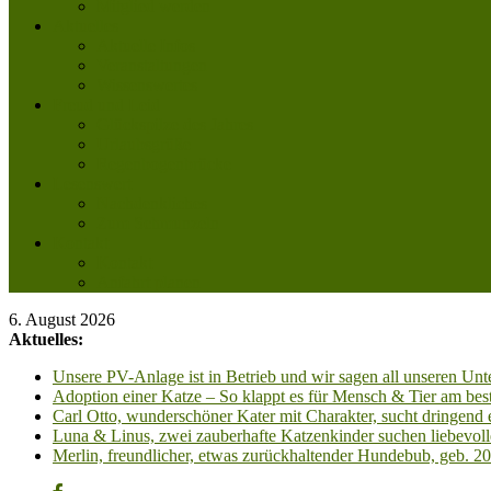
Mitglied werden
Aktuelles
Aktuelle Infos
Veranstaltungen
Wissenswertes
Freud und Leid
Glückspilze des Jahres
Urlaubsgrüße
Regenbogenbrücke
Lesenswert
Nachdenkliches
Zum Schmunzeln
Kontakt
Kontakt
Anfahrt planen
6. August 2026
Aktuelles:
Unsere PV-Anlage ist in Betrieb und wir sagen all unseren 
Adoption einer Katze – So klappt es für Mensch & Tier am best
Carl Otto, wunderschöner Kater mit Charakter, sucht dringend
Luna & Linus, zwei zauberhafte Katzenkinder suchen liebevoll
Merlin, freundlicher, etwas zurückhaltender Hundebub, geb. 2