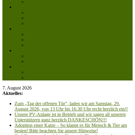
Mitglied werden
Aktuelles
Aktuelle Infos
Veranstaltungen
Wissenswertes
Freud und Leid
Glückspilze des Jahres
Urlaubsgrüße
Regenbogenbrücke
Lesenswert
Nachdenkliches
Zum Schmunzeln
Kontakt
Kontakt
Anfahrt planen
7. August 2026
Aktuelles:
Zum „Tag der offenen Tür“, laden wir am Samstag, 29.
August 2026, von 13 Uhr bis 16.30 Uhr recht herzlich ein!!
Unsere PV-Anlage ist in Betrieb und wir sagen all unseren
Unterstützern ganz herzlich DANKESCHÖN!!!
Adoption einer Katze – So klappt es für Mensch & Tier am
besten! Bitte beachten Sie unsere Hinweise!