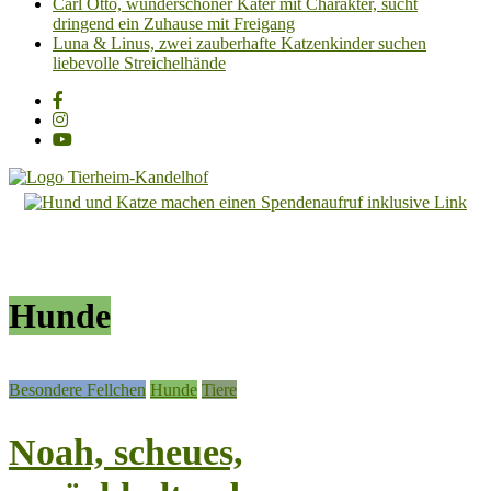
Carl Otto, wunderschöner Kater mit Charakter, sucht
dringend ein Zuhause mit Freigang
Luna & Linus, zwei zauberhafte Katzenkinder suchen
liebevolle Streichelhände
Tierheim
Kandelhof
Hoffnung
für
Hunde
Tiere
Besondere Fellchen
Hunde
Tiere
Noah, scheues,