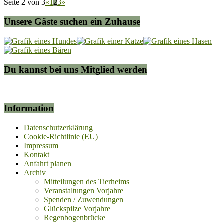
Seite 2 von 3
«
1
2
3
»
Unsere Gäste suchen ein Zuhause
Du kannst bei uns Mitglied werden
Information
Datenschutzerklärung
Cookie-Richtlinie (EU)
Impressum
Kontakt
Anfahrt planen
Archiv
Mitteilungen des Tierheims
Veranstaltungen Vorjahre
Spenden / Zuwendungen
Glückspilze Vorjahre
Regenbogenbrücke