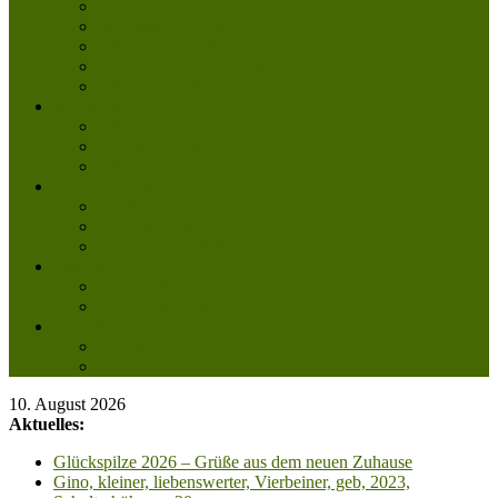
Tierpatenschaft
Pflegestelle werden
Aktiv im Tierheim
Ehrenamtlich engagieren
Mitglied werden
Aktuelles
Aktuelle Infos
Veranstaltungen
Wissenswertes
Freud und Leid
Glückspilze des Jahres
Urlaubsgrüße
Regenbogenbrücke
Lesenswert
Nachdenkliches
Zum Schmunzeln
Kontakt
Kontakt
Anfahrt planen
10. August 2026
Aktuelles:
Glückspilze 2026 – Grüße aus dem neuen Zuhause
Gino, kleiner, liebenswerter, Vierbeiner, geb, 2023,