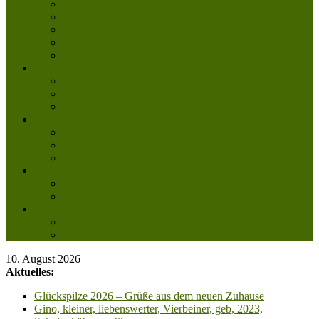
Tierpatenschaft
Pflegestelle werden
Aktiv im Tierheim
Ehrenamtlich engagieren
Mitglied werden
Aktuelles
Aktuelle Infos
Veranstaltungen
Wissenswertes
Freud und Leid
Glückspilze des Jahres
Urlaubsgrüße
Regenbogenbrücke
Lesenswert
Nachdenkliches
Zum Schmunzeln
Kontakt
Kontakt
Anfahrt planen
10. August 2026
Aktuelles:
Glückspilze 2026 – Grüße aus dem neuen Zuhause
Gino, kleiner, liebenswerter, Vierbeiner, geb, 2023,