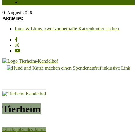
9. August 2026
Aktuelles:
Luna & Linus, zwei zauberhafte Katzenkinder suchen
liebevolle Streichelhände
Zum „Tag der offenen Tür“, laden wir am Samstag, 29.
August 2026, von 13 Uhr bis 16.30 Uhr recht herzlich ein!!
Unsere PV-Anlage ist in Betrieb und wir sagen all unseren
Unterstützern ganz herzlich DANKESCHÖN!!!
Adoption einer Katze – So klappt es für Mensch & Tier am
besten! Bitte beachten Sie unsere Hinweise!
Tierheim
Carl Otto, wunderschöner Kater mit Charakter, sucht
dringend ein Zuhause mit Freigang
Kandelhof
Hoffnung
für
Tiere
Tierheim
Glückspilze des Jahres