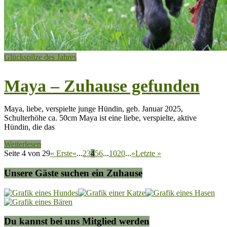
Glückspilze des Jahres
Maya – Zuhause gefunden
Maya, liebe, verspielte junge Hündin, geb. Januar 2025,
Schulterhöhe ca. 50cm Maya ist eine liebe, verspielte, aktive
Hündin, die das
Weiterlesen
Seite 4 von 29
« Erste
«
...
2
3
4
5
6
...
10
20
...
»
Letzte »
Unsere Gäste suchen ein Zuhause
Du kannst bei uns Mitglied werden