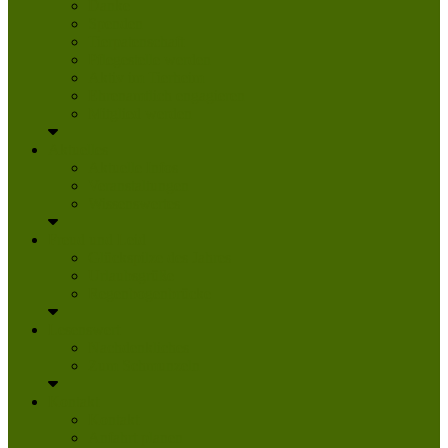
Danke
Spenden
Tierpatenschaft
Pflegestelle werden
Aktiv im Tierheim
Ehrenamtlich engagieren
Mitglied werden
Aktuelles
Aktuelle Infos
Veranstaltungen
Wissenswertes
Freud und Leid
Glückspilze des Jahres
Urlaubsgrüße
Regenbogenbrücke
Lesenswert
Nachdenkliches
Zum Schmunzeln
Kontakt
Kontakt
Anfahrt planen