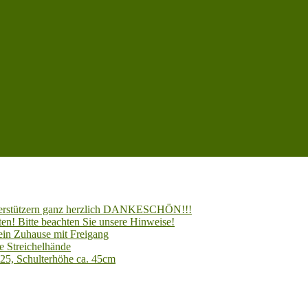
Unterstützern ganz herzlich DANKESCHÖN!!!
en! Bitte beachten Sie unsere Hinweise!
 ein Zuhause mit Freigang
e Streichelhände
025, Schulterhöhe ca. 45cm