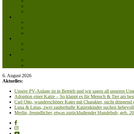
Aktuelle Infos
Veranstaltungen
Wissenswertes
Freud und Leid
Glückspilze des Jahres
Urlaubsgrüße
Regenbogenbrücke
Lesenswert
Nachdenkliches
Zum Schmunzeln
Kontakt
Kontakt
Anfahrt planen
6. August 2026
Aktuelles:
Unsere PV-Anlage ist in Betrieb und wir sagen all unseren 
Adoption einer Katze – So klappt es für Mensch & Tier am best
Carl Otto, wunderschöner Kater mit Charakter, sucht dringend
Luna & Linus, zwei zauberhafte Katzenkinder suchen liebevoll
Merlin, freundlicher, etwas zurückhaltender Hundebub, geb. 2