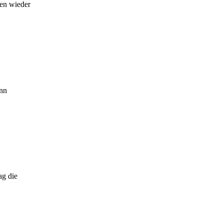
en wieder
ann
ag die