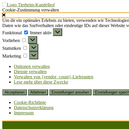
Cookie-Zustimmung verwalten
Um dir ein optimales Erlebnis zu bieten, verwenden wir Technologie
Daten wie das Surfverhalten oder eindeutige IDs auf dieser Website 
Funktional
Funktional
Immer aktiv
Vorlieben
Vorlieben
Statistiken
Statistiken
Marketing
Marketing
Optionen verwalten
Dienste verwalten
Verwalten von {vendor_count}-Lieferanten
Lese mehr über diese Zwecke
Akzeptieren
Ablehnen
Einstellungen ansehen
Einstellungen speic
Cookie-Richtlinie
Datenschutzerklärung
Impressum
Zum
Inhalt