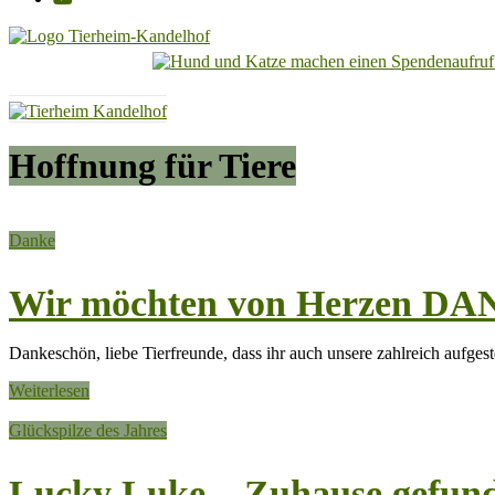
Tierheim
Kandelhof
Hoffnung
Hoffnung für Tiere
für
Tiere
Danke
Wir möchten von Herzen DAN
Dankeschön, liebe Tierfreunde, dass ihr auch unsere zahlreich aufgeste
Weiterlesen
Glückspilze des Jahres
Lucky Luke – Zuhause gefun